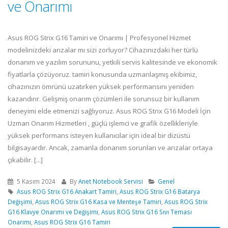
ve Onarımı
Asus ROG Strix G16 Tamiri ve Onarımı | Profesyonel Hizmet
modelinizdeki arızalar mı sizi zorluyor? Cihazınızdaki her türlü
donanım ve yazılım sorununu, yetkili servis kalitesinde ve ekonomik
fiyatlarla çözüyoruz. tamiri konusunda uzmanlaşmış ekibimiz,
cihazınızın ömrünü uzatırken yüksek performansını yeniden
kazandırır. Gelişmiş onarım çözümleri ile sorunsuz bir kullanım
deneyimi elde etmenizi sağlıyoruz. Asus ROG Strix G16 Modeli İçin
Uzman Onarım Hizmetleri , güçlü işlemci ve grafik özellikleriyle
yüksek performans isteyen kullanıcılar için ideal bir dizüstü
bilgisayardır. Ancak, zamanla donanım sorunları ve arızalar ortaya
çıkabilir. [...]
5 Kasım 2024
By
Anet Notebook Servisi
Genel
Asus ROG Strix G16 Anakart Tamiri
,
Asus ROG Strix G16 Batarya
Değişimi
,
Asus ROG Strix G16 Kasa ve Menteşe Tamiri
,
Asus ROG Strix
G16 Klavye Onarımı ve Değişimi
,
Asus ROG Strix G16 Sıvı Teması
Onarımı
,
Asus ROG Strix G16 Tamiri