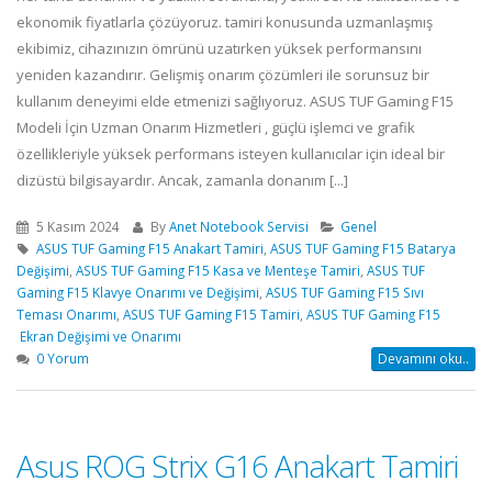
ekonomik fiyatlarla çözüyoruz. tamiri konusunda uzmanlaşmış
ekibimiz, cihazınızın ömrünü uzatırken yüksek performansını
yeniden kazandırır. Gelişmiş onarım çözümleri ile sorunsuz bir
kullanım deneyimi elde etmenizi sağlıyoruz. ASUS TUF Gaming F15
Modeli İçin Uzman Onarım Hizmetleri , güçlü işlemci ve grafik
özellikleriyle yüksek performans isteyen kullanıcılar için ideal bir
dizüstü bilgisayardır. Ancak, zamanla donanım [...]
5 Kasım 2024
By
Anet Notebook Servisi
Genel
ASUS TUF Gaming F15 Anakart Tamiri
,
ASUS TUF Gaming F15 Batarya
Değişimi
,
ASUS TUF Gaming F15 Kasa ve Menteşe Tamiri
,
ASUS TUF
Gaming F15 Klavye Onarımı ve Değişimi
,
ASUS TUF Gaming F15 Sıvı
Teması Onarımı
,
ASUS TUF Gaming F15 Tamiri
,
ASUS TUF Gaming F15
Ekran Değişimi ve Onarımı
0 Yorum
Devamını oku..
Asus ROG Strix G16 Anakart Tamiri