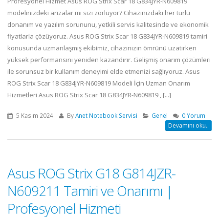
Profesyonel Hizmet Asus ROG Strix Scar 18 G834JYR-N609819
modelinizdeki arızalar mı sizi zorluyor? Cihazınızdaki her türlü
donanım ve yazılım sorununu, yetkili servis kalitesinde ve ekonomik
fiyatlarla çözüyoruz. Asus ROG Strix Scar 18 G834JYR-N609819 tamiri
konusunda uzmanlaşmış ekibimiz, cihazınızın ömrünü uzatırken
yüksek performansını yeniden kazandırır. Gelişmiş onarım çözümleri
ile sorunsuz bir kullanım deneyimi elde etmenizi sağlıyoruz. Asus
ROG Strix Scar 18 G834JYR-N609819 Modeli İçin Uzman Onarım
Hizmetleri Asus ROG Strix Scar 18 G834JYR-N609819 , [...]
5 Kasım 2024
By
Anet Notebook Servisi
Genel
0 Yorum
Devamını oku..
Asus ROG Strix G18 G814JZR-
N609211 Tamiri ve Onarımı |
Profesyonel Hizmeti