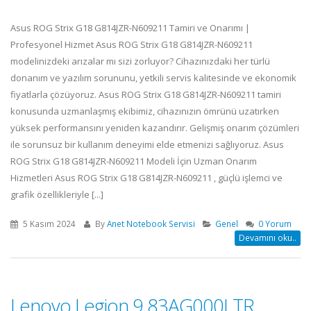
Asus ROG Strix G18 G814JZR-N609211 Tamiri ve Onarımı |
Profesyonel Hizmet Asus ROG Strix G18 G814JZR-N609211
modelinizdeki arızalar mı sizi zorluyor? Cihazınızdaki her türlü
donanım ve yazılım sorununu, yetkili servis kalitesinde ve ekonomik
fiyatlarla çözüyoruz. Asus ROG Strix G18 G814JZR-N609211 tamiri
konusunda uzmanlaşmış ekibimiz, cihazınızın ömrünü uzatırken
yüksek performansını yeniden kazandırır. Gelişmiş onarım çözümleri
ile sorunsuz bir kullanım deneyimi elde etmenizi sağlıyoruz. Asus
ROG Strix G18 G814JZR-N609211 Modeli İçin Uzman Onarım
Hizmetleri Asus ROG Strix G18 G814JZR-N609211 , güçlü işlemci ve
grafik özellikleriyle [...]
5 Kasım 2024
By
Anet Notebook Servisi
Genel
0 Yorum
Devamını oku..
Lenovo Legion 9 83AG000LTR