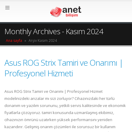
Monthly Archives - Kasım 2024
Ana sayfa
»
Arşiv Kasım 2024
Asus ROG Strix Tamiri ve Onarımı |
Profesyonel Hizmeti
Asus ROG Strix Tamiri ve Onarımı | Profesyonel Hizmet
modelinizdeki arızalar mı sizi zorluyor? Cihazınızdaki her türlü
donanım ve yazılım sorununu, yetkili servis kalitesinde ve ekonomik
fiyatlarla çözüyoruz. tamiri konusunda uzmanlaşmış ekibimiz,
cihazınızın ömrünü uzatırken yüksek performansını yeniden
kazandırır. Gelişmiş onarım çözümleri ile sorunsuz bir kullanım