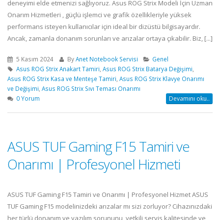
deneyimi elde etmenizi sağlıyoruz. Asus ROG Strix Modeli İçin Uzman
Onarım Hizmetleri , güçlü işlemci ve grafik özellikleriyle yüksek
performans isteyen kullanıcılar için ideal bir dizüstü bilgisayardır.
Ancak, zamanla donanım sorunları ve arızalar ortaya çıkabilir. Biz, [...]
5 Kasım 2024
By
Anet Notebook Servisi
Genel
Asus ROG Strix Anakart Tamiri
,
Asus ROG Strix Batarya Değişimi
,
Asus ROG Strix Kasa ve Menteşe Tamiri
,
Asus ROG Strix Klavye Onarımı
ve Değişimi
,
Asus ROG Strix Sıvı Teması Onarımı
0 Yorum
Devamını oku..
ASUS TUF Gaming F15 Tamiri ve
Onarımı | Profesyonel Hizmeti
ASUS TUF Gaming F15 Tamiri ve Onarımı | Profesyonel Hizmet ASUS
TUF Gaming F15 modelinizdeki arızalar mı sizi zorluyor? Cihazınızdaki
her türlü donanım ve yazılım sorununu, yetkili servis kalitesinde ve