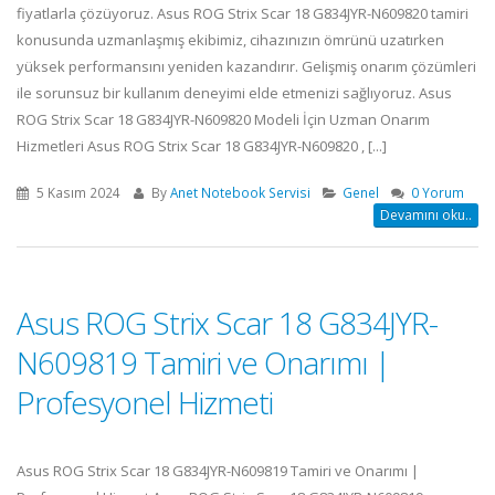
fiyatlarla çözüyoruz. Asus ROG Strix Scar 18 G834JYR-N609820 tamiri
konusunda uzmanlaşmış ekibimiz, cihazınızın ömrünü uzatırken
yüksek performansını yeniden kazandırır. Gelişmiş onarım çözümleri
ile sorunsuz bir kullanım deneyimi elde etmenizi sağlıyoruz. Asus
ROG Strix Scar 18 G834JYR-N609820 Modeli İçin Uzman Onarım
Hizmetleri Asus ROG Strix Scar 18 G834JYR-N609820 , [...]
5 Kasım 2024
By
Anet Notebook Servisi
Genel
0 Yorum
Devamını oku..
Asus ROG Strix Scar 18 G834JYR-
N609819 Tamiri ve Onarımı |
Profesyonel Hizmeti
Asus ROG Strix Scar 18 G834JYR-N609819 Tamiri ve Onarımı |