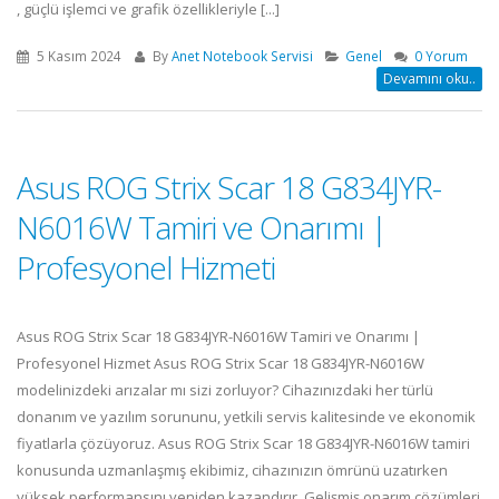
, güçlü işlemci ve grafik özellikleriyle [...]
5 Kasım 2024
By
Anet Notebook Servisi
Genel
0 Yorum
Devamını oku..
Asus ROG Strix Scar 18 G834JYR-
N6016W Tamiri ve Onarımı |
Profesyonel Hizmeti
Asus ROG Strix Scar 18 G834JYR-N6016W Tamiri ve Onarımı |
Profesyonel Hizmet Asus ROG Strix Scar 18 G834JYR-N6016W
modelinizdeki arızalar mı sizi zorluyor? Cihazınızdaki her türlü
donanım ve yazılım sorununu, yetkili servis kalitesinde ve ekonomik
fiyatlarla çözüyoruz. Asus ROG Strix Scar 18 G834JYR-N6016W tamiri
konusunda uzmanlaşmış ekibimiz, cihazınızın ömrünü uzatırken
yüksek performansını yeniden kazandırır. Gelişmiş onarım çözümleri