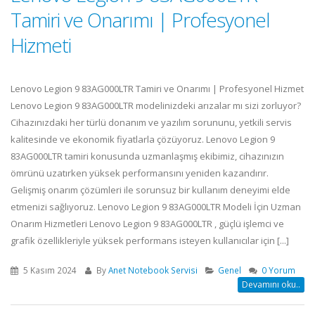
Tamiri ve Onarımı | Profesyonel
Hizmeti
Lenovo Legion 9 83AG000LTR Tamiri ve Onarımı | Profesyonel Hizmet
Lenovo Legion 9 83AG000LTR modelinizdeki arızalar mı sizi zorluyor?
Cihazınızdaki her türlü donanım ve yazılım sorununu, yetkili servis
kalitesinde ve ekonomik fiyatlarla çözüyoruz. Lenovo Legion 9
83AG000LTR tamiri konusunda uzmanlaşmış ekibimiz, cihazınızın
ömrünü uzatırken yüksek performansını yeniden kazandırır.
Gelişmiş onarım çözümleri ile sorunsuz bir kullanım deneyimi elde
etmenizi sağlıyoruz. Lenovo Legion 9 83AG000LTR Modeli İçin Uzman
Onarım Hizmetleri Lenovo Legion 9 83AG000LTR , güçlü işlemci ve
grafik özellikleriyle yüksek performans isteyen kullanıcılar için [...]
5 Kasım 2024
By
Anet Notebook Servisi
Genel
0 Yorum
Devamını oku..