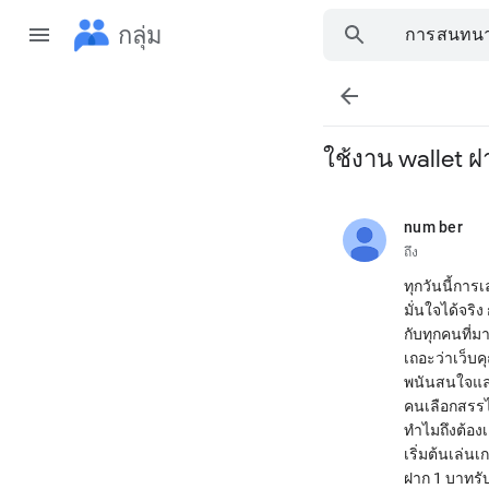
กลุ่ม
การสนทน

ใช้งาน wallet ฝ
num ber
ยังไม่อ่าน,
ถึง
ทุกวันนี้กา
มั่นใจได้จริ
กับทุกคนที่มา
เถอะว่าเว็บค
พนันสนใจและต
คนเลือกสรรไ
ทำไมถึงต้องเ
เริ่มต้นเล่น
ฝาก 1 บาทรับ