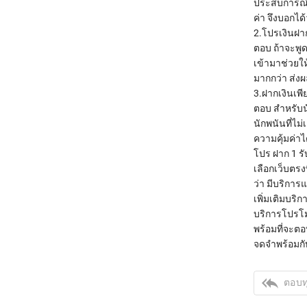
ประสบการณ์ ก
ค่า จึงบอกได
2.โปรเงินฝา
ตอบ ถ้าจะพูด
เข้ามาช่วยให
มากกว่า ส่งผ
3.ฝากเงินเพี
ตอบ สำหรับนั
นักพนันที่ไม
ความคุ้มค่าไ
โปร ฝาก 1 รั
เลือกเว็บตรง
ว่า มีบริการ
เพิ่มเติมบริ
บริการโปรโมช
พร้อมที่จะตอ
จดจำพร้อมกับ

ตอบท