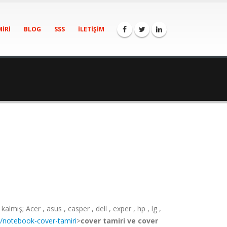
IRI
BLOG
SSS
İLETIŞIM
ş; Acer , asus , casper , dell , exper , hp , lg ,
/notebook-cover-tamiri
>
cover tamiri ve cover