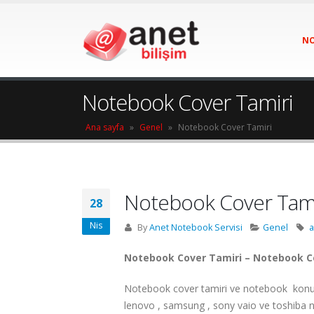
NO
Notebook Cover Tamiri
Ana sayfa
»
Genel
»
Notebook Cover Tamiri
Notebook Cover Tami
28
Nis
By
Anet Notebook Servisi
Genel
a
Notebook Cover Tamiri – Notebook C
Notebook cover tamiri ve notebook konusund
lenovo , samsung , sony vaio ve toshiba n