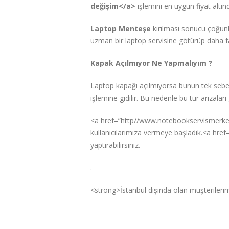
değişim</a>
işlemini en uygun fiyat altı
Laptop Menteşe
kırılması sonucu çoğunl
uzman bir laptop servisine götürüp daha fa
Kapak Açılmıyor Ne Yapmalıyım ?
Laptop kapağı açılmıyorsa bunun tek sebeb
işlemine gidilir. Bu nedenle bu tür arızaları
<a href=”http//www.notebookservismerkezi.
kullanıcılarımıza vermeye başladık.<a href
yaptırabilirsiniz.
.
<strong>İstanbul dışında olan müşterilerimiz