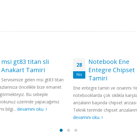
Notebook Ene
msi ps 65 Anaka
29
Entegre Chipset
Tamiri
Kas
Tamiri
Servisimize gelen msi p
cihazlarınıza öncelikle bize ema
egre tamiri ve onarımı Yeni nesil
olarak görmekteyiz. Bu sebeple
klarda çok sıklıkla karşılaşılan
Notebookunuz üzerinde yapaca
rın başında chipset arızası gelir.
her adımı bilgi ve...
devamını oku
terimde chipset arızalanması,...
nı oku.