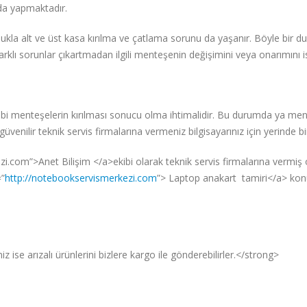
nda yapmaktadır.
ukla alt ve üst kasa kırılma ve çatlama sorunu da yaşanır. Böyle bir
rklı sorunlar çıkartmadan ilgili menteşenin değişimini veya onarımını is
i menteşelerin kırılması sonucu olma ihtimalidir. Bu durumda ya mente
 güvenilir teknik servis firmalarına vermeniz bilgisayarınız için yerinde bi
com”>Anet Bilişim </a>ekibi olarak teknik servis firmalarına vermiş 
=”
http://notebookservismerkezi.com
”> Laptop anakart tamiri</a> konus
 ise arızalı ürünlerini bizlere kargo ile gönderebilirler.</strong>