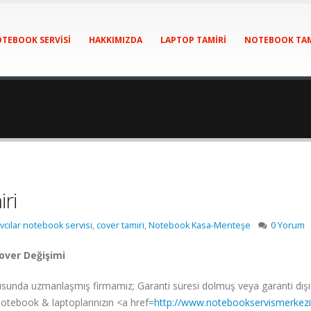
TEBOOK SERVISI
HAKKIMIZDA
LAPTOP TAMIRI
NOTEBOOK TAM
ri
vcılar notebook servisi
,
cover tamiri
,
Notebook Kasa-Menteşe
0 Yorum
over Değişimi
a uzmanlaşmış firmamız; Garanti süresi dolmuş veya garanti dışı kalmı
otebook & laptoplarınızın <a href=
http://www.notebookservismerkezi