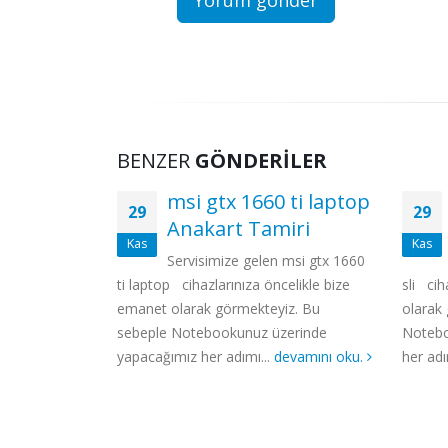
BENZER
GÖNDERILER
 ti laptop
msi gt83 titan sli
29
28
iri
Anakart Tamiri
Kas
Nis
 msi gtx 1660
Servisimize gelen msi gt83 titan
elikle bize
sli cihazlarınıza öncelikle bize emanet
Ene ent
z. Bu
olarak görmekteyiz. Bu sebeple
noteboo
erinde
Notebookunuz üzerinde yapacağımız
arızala
evamını oku.
her adımı bilgi...
devamını oku.
Teknik 
devamı