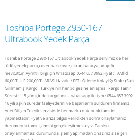
Toshiba Portege Z930-167
Ultrabook Yedek Parça
Toshiba Portege Z930-167 Ultrabook Yedek Parça servimiz de her
türlü yedek parça,cover,backcover,ekran,batarya,adaptör
mevcuttur. Ayrıntılı bilgi için Whatsaap 0544 657 3992 Fiyat : TAMİRİ
60,00 TL İLE 200,00 TL ARASI Havale / EFT : Ödeme Kolaylığı Stok : (Stok
Girilmemiş) Kargo : Türkiye nin her bölgesine anlaşmalı kargo Tamir
Süresi : 1- 5 gün içinde kargolanır… whatsapp iletişim : 0544 657 3992
16 yılı aşkın süredir faaliyetlerini ve başarılarını sürdüren firmamız
Anet Bilişim Teknik servisinde her marka notebook tamirini
yapmaktadır. Fiyat ve arıza bilgisi verildikten sonra onaylamanız
durumunda tamir işlemini gerçekleştirmekteyiz. Tamirin
onaylanmaması durumunda işlem yapılmadan cihazınız size geri