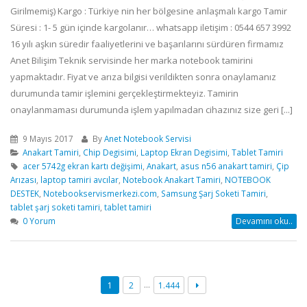
Girilmemiş) Kargo : Türkiye nin her bölgesine anlaşmalı kargo Tamir
Süresi : 1- 5 gün içinde kargolanır… whatsapp iletişim : 0544 657 3992
16 yılı aşkın süredir faaliyetlerini ve başarılarını sürdüren firmamız
Anet Bilişim Teknik servisinde her marka notebook tamirini
yapmaktadır. Fiyat ve arıza bilgisi verildikten sonra onaylamanız
durumunda tamir işlemini gerçekleştirmekteyiz. Tamirin
onaylanmaması durumunda işlem yapılmadan cihazınız size geri [...]
9 Mayıs 2017
By
Anet Notebook Servisi
Anakart Tamiri
,
Chip Degisimi
,
Laptop Ekran Degisimi
,
Tablet Tamiri
acer 5742g ekran kartı değişimi
,
Anakart
,
asus n56 anakart tamiri
,
Çip
Arızası
,
laptop tamiri avcılar
,
Notebook Anakart Tamiri
,
NOTEBOOK
DESTEK
,
Notebookservismerkezi.com
,
Samsung Şarj Soketi Tamiri
,
tablet şarj soketi tamiri
,
tablet tamiri
0 Yorum
Devamını oku..
…
1
2
1.444