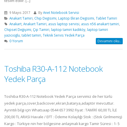
teslim edilir. [...]
9 Mayıs 2017
By
Anet Notebook Servisi
Anakart Tamiri
,
Chip Degisimi
,
Laptop Ekran Degisimi
,
Tablet Tamiri
Anakart
,
Anakart Tamiri
,
asus laptop servisi
,
asus n56 anakart tamiri
,
Chipset Değişimi
,
Çip Tamiri
,
laptop tamiri kadıköy
,
laptop tamiri
yazıcıoğlu
,
tablet tamiri
,
Teknik Servis Yedek Parça
0 Yorum
Devamını oku..
Toshiba R30-A-112 Notebook
Yedek Parça
Toshiba R30-A-112 Notebook Yedek Parça servimiz de her türlü
yedek parça,cover,backcover,ekran,batarya,adaptör mevcuttur.
Ayrıntılı bilgi için Whatsaap 0544 657 3992 Fiyat : TAMİRİ 60,00 TL İLE
200,00 TL ARASI Havale / EFT : Ödeme Kolaylığı Stok : (Stok Girilmemiş)
Kargo : Türkiye nin her bölgesine anlaşmalı kargo Tamir Süresi : 1- 5