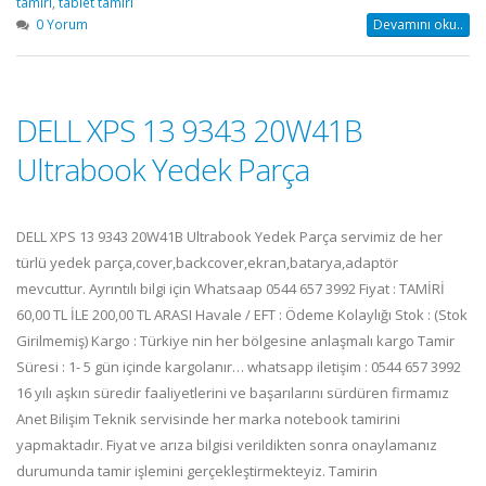
tamiri
,
tablet tamiri
0 Yorum
Devamını oku..
DELL XPS 13 9343 20W41B
Ultrabook Yedek Parça
DELL XPS 13 9343 20W41B Ultrabook Yedek Parça servimiz de her
türlü yedek parça,cover,backcover,ekran,batarya,adaptör
mevcuttur. Ayrıntılı bilgi için Whatsaap 0544 657 3992 Fiyat : TAMİRİ
60,00 TL İLE 200,00 TL ARASI Havale / EFT : Ödeme Kolaylığı Stok : (Stok
Girilmemiş) Kargo : Türkiye nin her bölgesine anlaşmalı kargo Tamir
Süresi : 1- 5 gün içinde kargolanır… whatsapp iletişim : 0544 657 3992
16 yılı aşkın süredir faaliyetlerini ve başarılarını sürdüren firmamız
Anet Bilişim Teknik servisinde her marka notebook tamirini
yapmaktadır. Fiyat ve arıza bilgisi verildikten sonra onaylamanız
durumunda tamir işlemini gerçekleştirmekteyiz. Tamirin