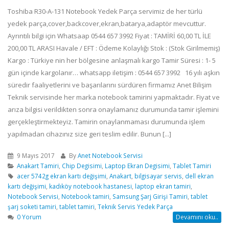
Toshiba R30-A-131 Notebook Yedek Parça servimiz de her türlü
yedek parça,cover,backcover,ekran,batarya,adaptör mevcuttur.
Ayrıntılı bilgi için Whatsaap 0544 657 3992 Fiyat : TAMİRİ 60,00 TL İLE
200,00 TL ARASI Havale / EFT : Ödeme Kolaylığı Stok : (Stok Girilmemiş)
Kargo : Türkiye nin her bölgesine anlaşmalı kargo Tamir Süresi : 1- 5
gün içinde kargolanır… whatsapp iletişim : 0544 657 3992 16 yılı aşkın
süredir faaliyetlerini ve başarılarını sürdüren firmamız Anet Bilişim
Teknik servisinde her marka notebook tamirini yapmaktadır. Fiyat ve
arıza bilgisi verildikten sonra onaylamanız durumunda tamir işlemini
gerçekleştirmekteyiz. Tamirin onaylanmaması durumunda işlem
yapılmadan cihazınız size geri teslim edilir. Bunun [...]
9 Mayıs 2017
By
Anet Notebook Servisi
Anakart Tamiri
,
Chip Degisimi
,
Laptop Ekran Degisimi
,
Tablet Tamiri
acer 5742g ekran kartı değişimi
,
Anakart
,
bilgisayar servis
,
dell ekran
kartı değişimi
,
kadıköy notebook hastanesi
,
laptop ekran tamiri
,
Notebook Servisi
,
Notebook tamiri
,
Samsung Şarj Girişi Tamiri
,
tablet
şarj soketi tamiri
,
tablet tamiri
,
Teknik Servis Yedek Parça
0 Yorum
Devamını oku..