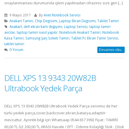
onaylanmaması durumunda işlem yapılmadan cihazınız size geri [...]
9 Mayıs 2017
By
Anet Notebook Servisi
Anakart Tamiri
,
Chip Degisimi
,
Laptop Ekran Degisimi
,
Tablet Tamiri
Anakart
,
dell ekran kartı değişimi
,
Laptop Servisi
,
laptop tamiri
avcılar
,
laptop tamiri nasıl yapılır
,
Notebook Anakart Tamiri
,
Notebook
Kasa Tamiri
,
Samsung Şarj Soketi Tamiri
,
Tablet Pc Ekran Tamir Servisi
,
tablet tamiri
0 Yorum
Devamını oku..
DELL XPS 13 9343 20W82B
Ultrabook Yedek Parça
DELL XPS 13 9343 20W82B Ultrabook Yedek Parça servimiz de her
türlü yedek parça,cover,backcover,ekran,batarya,adaptör
mevcuttur. Ayrıntılı bilgi için Whatsaap 0544 657 3992 Fiyat : TAMİRİ
60,00 TL İLE 200,00 TL ARASI Havale / EFT : Ödeme Kolaylığı Stok : (Stok