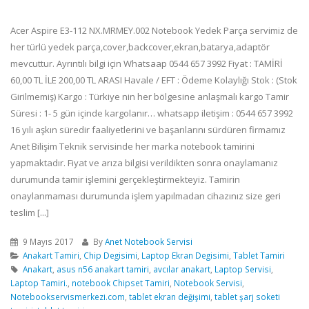
Acer Aspire E3-112 NX.MRMEY.002 Notebook Yedek Parça servimiz de
her türlü yedek parça,cover,backcover,ekran,batarya,adaptör
mevcuttur. Ayrıntılı bilgi için Whatsaap 0544 657 3992 Fiyat : TAMİRİ
60,00 TL İLE 200,00 TL ARASI Havale / EFT : Ödeme Kolaylığı Stok : (Stok
Girilmemiş) Kargo : Türkiye nin her bölgesine anlaşmalı kargo Tamir
Süresi : 1- 5 gün içinde kargolanır… whatsapp iletişim : 0544 657 3992
16 yılı aşkın süredir faaliyetlerini ve başarılarını sürdüren firmamız
Anet Bilişim Teknik servisinde her marka notebook tamirini
yapmaktadır. Fiyat ve arıza bilgisi verildikten sonra onaylamanız
durumunda tamir işlemini gerçekleştirmekteyiz. Tamirin
onaylanmaması durumunda işlem yapılmadan cihazınız size geri
teslim [...]
9 Mayıs 2017
By
Anet Notebook Servisi
Anakart Tamiri
,
Chip Degisimi
,
Laptop Ekran Degisimi
,
Tablet Tamiri
Anakart
,
asus n56 anakart tamiri
,
avcılar anakart
,
Laptop Servisi
,
Laptop Tamiri.
,
notebook Chipset Tamiri
,
Notebook Servisi
,
Notebookservismerkezi.com
,
tablet ekran değişimi
,
tablet şarj soketi