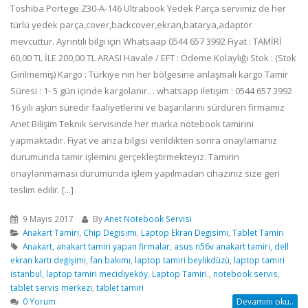
Toshiba Portege Z30-A-146 Ultrabook Yedek Parça servimiz de her
türlü yedek parça,cover,backcover,ekran,batarya,adaptör
mevcuttur. Ayrıntılı bilgi için Whatsaap 0544 657 3992 Fiyat : TAMİRİ
60,00 TL İLE 200,00 TL ARASI Havale / EFT : Ödeme Kolaylığı Stok : (Stok
Girilmemiş) Kargo : Türkiye nin her bölgesine anlaşmalı kargo Tamir
Süresi : 1- 5 gün içinde kargolanır… whatsapp iletişim : 0544 657 3992
16 yılı aşkın süredir faaliyetlerini ve başarılarını sürdüren firmamız
Anet Bilişim Teknik servisinde her marka notebook tamirini
yapmaktadır. Fiyat ve arıza bilgisi verildikten sonra onaylamanız
durumunda tamir işlemini gerçekleştirmekteyiz. Tamirin
onaylanmaması durumunda işlem yapılmadan cihazınız size geri
teslim edilir. [...]
9 Mayıs 2017
By
Anet Notebook Servisi
Anakart Tamiri
,
Chip Degisimi
,
Laptop Ekran Degisimi
,
Tablet Tamiri
Anakart
,
anakart tamiri yapan firmalar
,
asus n56v anakart tamiri
,
dell
ekran kartı değişimi
,
fan bakımı
,
laptop tamiri beylikdüzü
,
laptop tamiri
istanbul
,
laptop tamiri mecidiyeköy
,
Laptop Tamiri.
,
notebook servis
,
tablet servis merkezi
,
tablet tamiri
0 Yorum
Devamını oku..