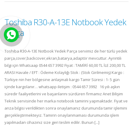
Toshiba R30-A-13E Notbook Yedek
Parça
Toshiba R30-A-13E Notbook Yedek Parça servimiz de her türlü yedek
parça,cover,backcover,ekran,batarya,adaptör mevcuttur. Ayrıntılı
bilgi için Whatsaap 0544 657 3992 Fiyat : TAMİRİ 60,00 TL İLE 200,00 TL
ARASI Havale / EFT : Ödeme Kolaylığı Stok : (Stok Girilmemiş) Kargo :
Türkiye nin her bölgesine anlaşmalı kargo Tamir Süresi : 1- 5 gün
içinde kargolanır… whatsapp iletişim : 0544 657 3992 16 yılı aşkın
süredir faaliyetlerini ve başarılarını sürdüren firmamız Anet Bilişim
Teknik servisinde her marka notebook tamirini yapmaktadır. Fiyat ve
arıza bilgisi verildikten sonra onaylamanız durumunda tamir işlemini
gerçekleştirmekteyiz. Tamirin onaylanmaması durumunda işlem
yapılmadan cihazınız size geri teslim edilir. Bunun [...]