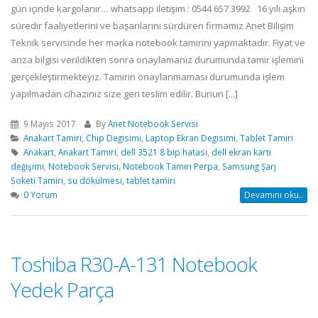
gün içinde kargolanır… whatsapp iletişim : 0544 657 3992 16 yılı aşkın
süredir faaliyetlerini ve başarılarını sürdüren firmamız Anet Bilişim
Teknik servisinde her marka notebook tamirini yapmaktadır. Fiyat ve
arıza bilgisi verildikten sonra onaylamanız durumunda tamir işlemini
gerçekleştirmekteyiz. Tamirin onaylanmaması durumunda işlem
yapılmadan cihazınız size geri teslim edilir. Bunun [...]
9 Mayıs 2017
By
Anet Notebook Servisi
Anakart Tamiri
,
Chip Degisimi
,
Laptop Ekran Degisimi
,
Tablet Tamiri
Anakart
,
Anakart Tamiri
,
dell 3521 8 bip hatası
,
dell ekran kartı
değişimi
,
Notebook Servisi
,
Notebook Tamiri Perpa
,
Samsung Şarj
Soketi Tamiri
,
su dökülmesi
,
tablet tamiri
0 Yorum
Devamını oku..
Toshiba R30-A-131 Notebook
Yedek Parça