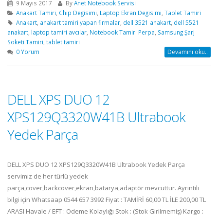
9 Mayıs 2017
By
Anet Notebook Servisi
Anakart Tamiri
,
Chip Degisimi
,
Laptop Ekran Degisimi
,
Tablet Tamiri
Anakart
,
anakart tamiri yapan firmalar
,
dell 3521 anakart
,
dell 5521
anakart
,
laptop tamiri avcılar
,
Notebook Tamiri Perpa
,
Samsung Şarj
Soketi Tamiri
,
tablet tamiri
0 Yorum
Devamını oku..
DELL XPS DUO 12
XPS129Q3320W41B Ultrabook
Yedek Parça
DELL XPS DUO 12 XPS129Q3320W41B Ultrabook Yedek Parça
servimiz de her türlü yedek
parça,cover,backcover,ekran,batarya,adaptör mevcuttur. Ayrıntılı
bilgi için Whatsaap 0544 657 3992 Fiyat : TAMİRİ 60,00 TL İLE 200,00 TL
ARASI Havale / EFT : Ödeme Kolaylığı Stok : (Stok Girilmemiş) Kargo :