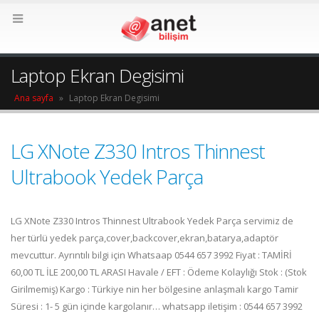
Laptop Ekran Degisimi
Ana sayfa
»
Laptop Ekran Degisimi
LG XNote Z330 Intros Thinnest
Ultrabook Yedek Parça
LG XNote Z330 Intros Thinnest Ultrabook Yedek Parça servimiz de
her türlü yedek parça,cover,backcover,ekran,batarya,adaptör
mevcuttur. Ayrıntılı bilgi için Whatsaap 0544 657 3992 Fiyat : TAMİRİ
60,00 TL İLE 200,00 TL ARASI Havale / EFT : Ödeme Kolaylığı Stok : (Stok
Girilmemiş) Kargo : Türkiye nin her bölgesine anlaşmalı kargo Tamir
Süresi : 1- 5 gün içinde kargolanır… whatsapp iletişim : 0544 657 3992