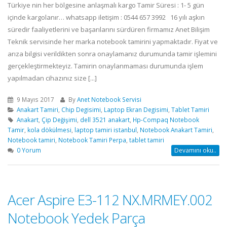
Türkiye nin her bölgesine anlaşmalı kargo Tamir Süresi : 1- 5 gün
içinde kargolanır… whatsapp iletişim : 0544 657 3992 16 yılı aşkın
süredir faaliyetlerini ve başarılarını sürdüren firmamız Anet Bilişim
Teknik servisinde her marka notebook tamirini yapmaktadır. Fiyat ve
arıza bilgisi verildikten sonra onaylamanız durumunda tamir işlemini
gerçekleştirmekteyiz. Tamirin onaylanmaması durumunda işlem
yapılmadan cihazınız size [...]
9 Mayıs 2017
By
Anet Notebook Servisi
Anakart Tamiri
,
Chip Degisimi
,
Laptop Ekran Degisimi
,
Tablet Tamiri
Anakart
,
Çip Değişimi
,
dell 3521 anakart
,
Hp-Compaq Notebook
Tamir
,
kola dökülmesi
,
laptop tamiri istanbul
,
Notebook Anakart Tamiri
,
Notebook tamiri
,
Notebook Tamiri Perpa
,
tablet tamiri
0 Yorum
Devamını oku..
Acer Aspire E3-112 NX.MRMEY.002
Notebook Yedek Parça