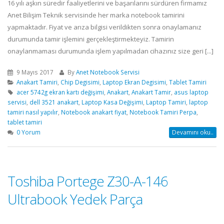
16 yılı aşkın süredir faaliyetlerini ve başarılarını sürdüren firmamız
Anet Bilişim Teknik servisinde her marka notebook tamirini
yapmaktadır. Fiyat ve arıza bilgisi verildikten sonra onaylamanız
durumunda tamir işlemini gerçekleştirmekteyiz. Tamirin
onaylanmaması durumunda işlem yapılmadan cihazınız size geri [...]
9 Mayıs 2017
By
Anet Notebook Servisi
Anakart Tamiri
,
Chip Degisimi
,
Laptop Ekran Degisimi
,
Tablet Tamiri
acer 5742g ekran kartı değişimi
,
Anakart
,
Anakart Tamir
,
asus laptop
servisi
,
dell 3521 anakart
,
Laptop Kasa Değişimi
,
Laptop Tamiri
,
laptop
tamiri nasıl yapılır
,
Notebook anakart fiyat
,
Notebook Tamiri Perpa
,
tablet tamiri
0 Yorum
Devamını oku..
Toshiba Portege Z30-A-146
Ultrabook Yedek Parça