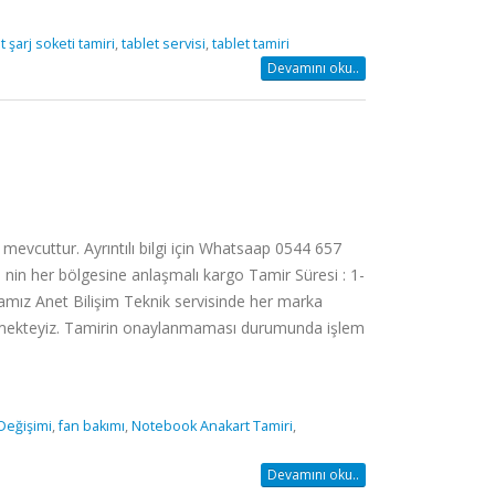
t şarj soketi tamiri
,
tablet servisi
,
tablet tamiri
Devamını oku..
vcuttur. Ayrıntılı bilgi için Whatsaap 0544 657
 nin her bölgesine anlaşmalı kargo Tamir Süresi : 1-
rmamız Anet Bilişim Teknik servisinde her marka
tirmekteyiz. Tamirin onaylanmaması durumunda işlem
Değişimi
,
fan bakımı
,
Notebook Anakart Tamiri
,
Devamını oku..