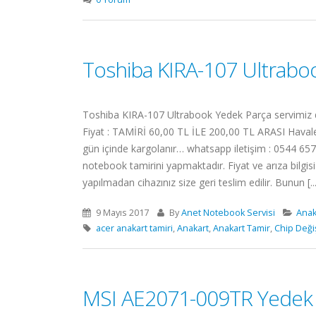
Toshiba KIRA-107 Ultrabo
Toshiba KIRA-107 Ultrabook Yedek Parça servimiz de
Fiyat : TAMİRİ 60,00 TL İLE 200,00 TL ARASI Havale 
gün içinde kargolanır… whatsapp iletişim : 0544 657 
notebook tamirini yapmaktadır. Fiyat ve arıza bilg
yapılmadan cihazınız size geri teslim edilir. Bunun [..
9 Mayıs 2017
By
Anet Notebook Servisi
Anak
acer anakart tamiri
,
Anakart
,
Anakart Tamir
,
Chip Deği
MSI AE2071-009TR Yedek