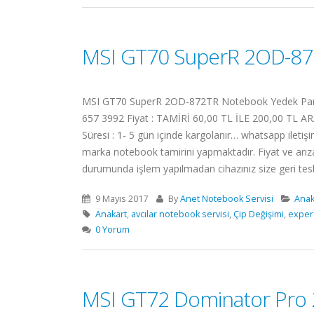
MSI GT70 SuperR 2OD-87
MSI GT70 SuperR 2OD-872TR Notebook Yedek Parça se
657 3992 Fiyat : TAMİRİ 60,00 TL İLE 200,00 TL ARA
Süresi : 1- 5 gün içinde kargolanır… whatsapp iletişi
marka notebook tamirini yapmaktadır. Fiyat ve arız
durumunda işlem yapılmadan cihazınız size geri tesli
9 Mayıs 2017
By
Anet Notebook Servisi
Anak
Anakart
,
avcılar notebook servisi
,
Çip Değişimi
,
exper
0 Yorum
MSI GT72 Dominator Pro