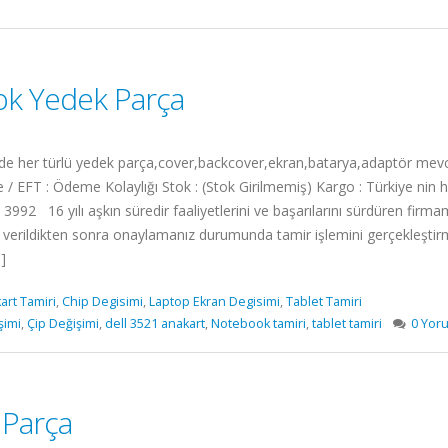
ok Yedek Parça
 her türlü yedek parça,cover,backcover,ekran,batarya,adaptör mevcutt
/ EFT : Ödeme Kolaylığı Stok : (Stok Girilmemiş) Kargo : Türkiye nin h
3992 16 yılı aşkın süredir faaliyetlerini ve başarılarını sürdüren firm
isi verildikten sonra onaylamanız durumunda tamir işlemini gerçekleş
.]
art Tamiri
,
Chip Degisimi
,
Laptop Ekran Degisimi
,
Tablet Tamiri
şimi
,
Çip Değişimi
,
dell 3521 anakart
,
Notebook tamiri
,
tablet tamiri
0 Yor
 Parça