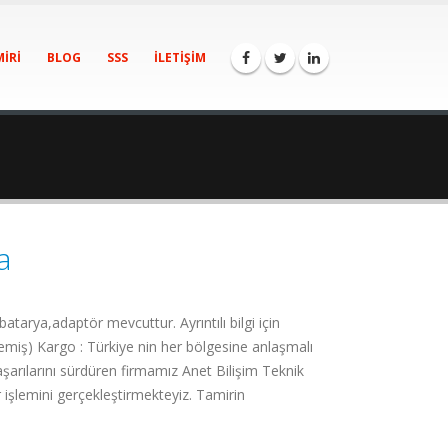
IRI
BLOG
SSS
İLETIŞIM
a
ya,adaptör mevcuttur. Ayrıntılı bilgi için
miş) Kargo : Türkiye nin her bölgesine anlaşmalı
aşarılarını sürdüren firmamız Anet Bilişim Teknik
 işlemini gerçekleştirmekteyiz. Tamirin