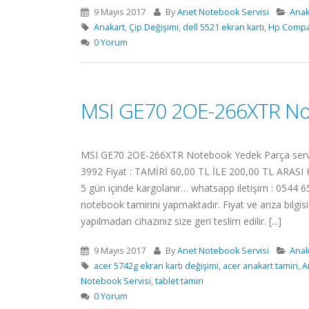
9 Mayıs 2017
By
Anet Notebook Servisi
Anak
Anakart
,
Çip Değişimi
,
dell 5521 ekran kartı
,
Hp Comp
0 Yorum
MSI GE70 2OE-266XTR No
MSI GE70 2OE-266XTR Notebook Yedek Parça servimiz
3992 Fiyat : TAMİRİ 60,00 TL İLE 200,00 TL ARASI Ha
5 gün içinde kargolanır… whatsapp iletişim : 0544 65
notebook tamirini yapmaktadır. Fiyat ve arıza bilg
yapılmadan cihazınız size geri teslim edilir. [...]
9 Mayıs 2017
By
Anet Notebook Servisi
Anak
acer 5742g ekran kartı değişimi
,
acer anakart tamiri
,
A
Notebook Servisi
,
tablet tamiri
0 Yorum