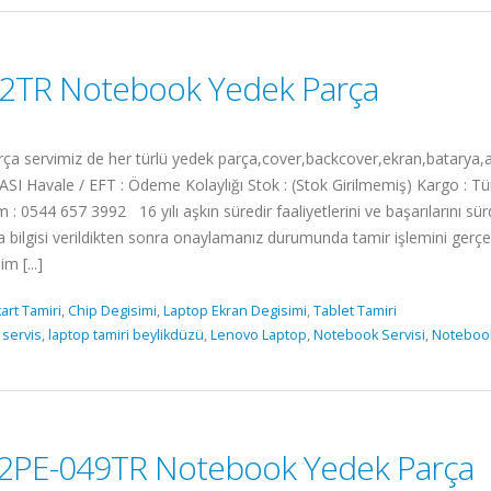
2TR Notebook Yedek Parça
rvimiz de her türlü yedek parça,cover,backcover,ekran,batarya,adap
SI Havale / EFT : Ödeme Kolaylığı Stok : (Stok Girilmemiş) Kargo : Tü
m : 0544 657 3992 16 yılı aşkın süredir faaliyetlerini ve başarılarını s
a bilgisi verildikten sonra onaylamanız durumunda tamir işlemini ger
m [...]
art Tamiri
,
Chip Degisimi
,
Laptop Ekran Degisimi
,
Tablet Tamiri
 servis
,
laptop tamiri beylikdüzü
,
Lenovo Laptop
,
Notebook Servisi
,
Noteboo
 2PE-049TR Notebook Yedek Parça