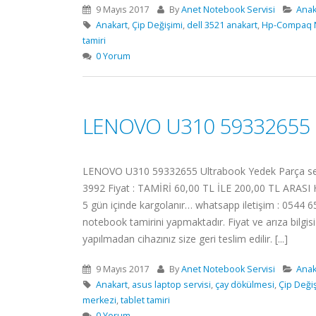
9 Mayıs 2017
By
Anet Notebook Servisi
Anak
Anakart
,
Çip Değişimi
,
dell 3521 anakart
,
Hp-Compaq 
tamiri
0 Yorum
LENOVO U310 59332655 U
LENOVO U310 59332655 Ultrabook Yedek Parça servim
3992 Fiyat : TAMİRİ 60,00 TL İLE 200,00 TL ARASI Ha
5 gün içinde kargolanır… whatsapp iletişim : 0544 65
notebook tamirini yapmaktadır. Fiyat ve arıza bilg
yapılmadan cihazınız size geri teslim edilir. [...]
9 Mayıs 2017
By
Anet Notebook Servisi
Anak
Anakart
,
asus laptop servisi
,
çay dökülmesi
,
Çip Deği
merkezi
,
tablet tamiri
0 Yorum