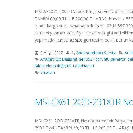
MSI AE2071-009TR Yedek Parça servimiz de her türlü
TAMİRİ 60,00 TL İLE 200,00 TL ARASI Havale / EFT :
içinde kargolanır… whatsapp iletişim : 0544 657 3992
tamirini yapmaktadır. Fiyat ve arıza bilgisi veril
yapılmadan cihazınız size geri teslim edilir. Bunun karş
9 Mayıs 2017
By
Anet Notebook Servisi
Anak
Anakart
,
Çip Değişimi
,
dell 3521 görüntü gelmiyor
,
del
tablet ekran değişimi
,
tablet tamiri
0 Yorum
MSI CX61 2OD-231XTR No
MSI CX61 2OD-231XTR Notebook Yedek Parça servimiz
3992 Fiyat : TAMİRİ 60,00 TL İLE 200,00 TL ARASI Ha