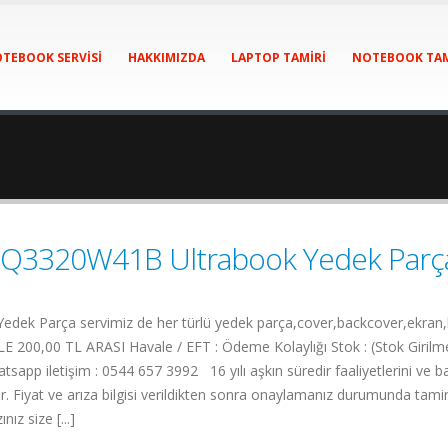
TEBOOK SERVISI
HAKKIMIZDA
LAPTOP TAMIRI
NOTEBOOK TAM
Q3320W41B Ultrabook Yedek Parç
arça servimiz de her türlü yedek parça,cover,backcover,ekran,batar
 200,00 TL ARASI Havale / EFT : Ödeme Kolaylığı Stok : (Stok Girilme
tsapp iletişim : 0544 657 3992 16 yılı aşkın süredir faaliyetlerini ve b
 Fiyat ve arıza bilgisi verildikten sonra onaylamanız durumunda tamir
z size [...]