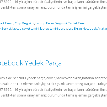
7 3992 16 yılı aşkın süredir faaliyetlerini ve başarılarını sürdüren fi
isi verildikten sonra onaylamanız durumunda tamir işlemini gerçekleş
art Tamiri
,
Chip Degisimi
,
Laptop Ekran Degisimi
,
Tablet Tamiri
 Servisi
,
laptop soket tamiri
,
laptop tamiri perpa
,
Lcd Ekran Notebook Anakar
tebook Yedek Parça
 de her türlü yedek parça,cover,backcover,ekran,batarya,adaptör me
vale / EFT : Ödeme Kolaylığı Stok : (Stok Girilmemiş) Kargo : Türkiye
7 3992 16 yılı aşkın süredir faaliyetlerini ve başarılarını sürdüren fi
isi verildikten sonra onaylamanız durumunda tamir işlemini gerçekleş