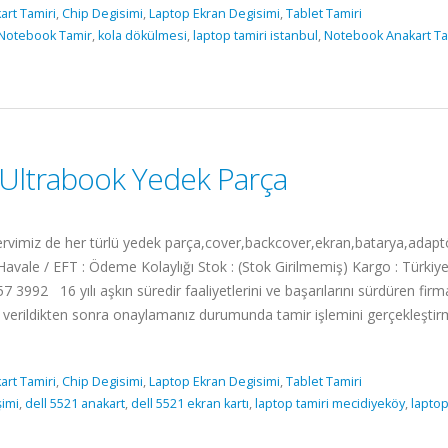
art Tamiri
,
Chip Degisimi
,
Laptop Ekran Degisimi
,
Tablet Tamiri
Notebook Tamir
,
kola dökülmesi
,
laptop tamiri istanbul
,
Notebook Anakart Ta
ltrabook Yedek Parça
iz de her türlü yedek parça,cover,backcover,ekran,batarya,adaptör m
vale / EFT : Ödeme Kolaylığı Stok : (Stok Girilmemiş) Kargo : Türkiye
7 3992 16 yılı aşkın süredir faaliyetlerini ve başarılarını sürdüren fi
isi verildikten sonra onaylamanız durumunda tamir işlemini gerçekleş
art Tamiri
,
Chip Degisimi
,
Laptop Ekran Degisimi
,
Tablet Tamiri
şimi
,
dell 5521 anakart
,
dell 5521 ekran kartı
,
laptop tamiri mecidiyeköy
,
laptop