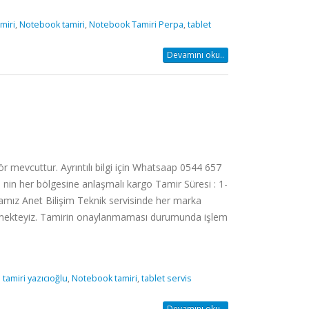
miri
,
Notebook tamiri
,
Notebook Tamiri Perpa
,
tablet
Devamını oku..
evcuttur. Ayrıntılı bilgi için Whatsaap 0544 657
 nin her bölgesine anlaşmalı kargo Tamir Süresi : 1-
rmamız Anet Bilişim Teknik servisinde her marka
tirmekteyiz. Tamirin onaylanmaması durumunda işlem
 tamiri yazıcıoğlu
,
Notebook tamiri
,
tablet servis
Devamını oku..