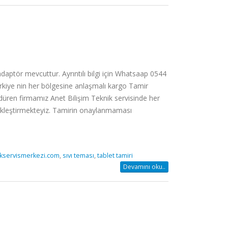
tör mevcuttur. Ayrıntılı bilgi için Whatsaap 0544
rkiye nin her bölgesine anlaşmalı kargo Tamir
ürdüren firmamız Anet Bilişim Teknik servisinde her
çekleştirmekteyiz. Tamirin onaylanmaması
kservismerkezi.com
,
sıvı teması
,
tablet tamiri
Devamını oku..