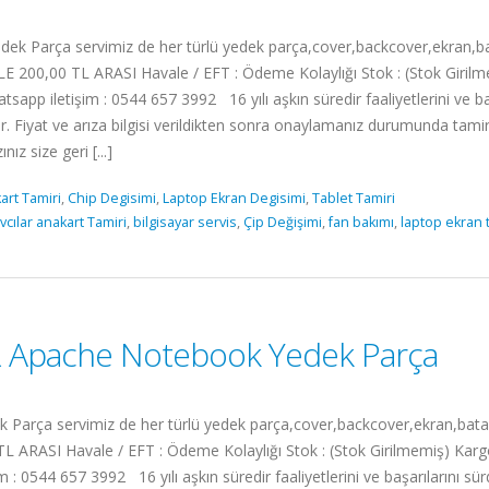
arça servimiz de her türlü yedek parça,cover,backcover,ekran,batary
 200,00 TL ARASI Havale / EFT : Ödeme Kolaylığı Stok : (Stok Girilme
tsapp iletişim : 0544 657 3992 16 yılı aşkın süredir faaliyetlerini ve b
 Fiyat ve arıza bilgisi verildikten sonra onaylamanız durumunda tamir
 size geri [...]
art Tamiri
,
Chip Degisimi
,
Laptop Ekran Degisimi
,
Tablet Tamiri
vcılar anakart Tamiri
,
bilgisayar servis
,
Çip Değişimi
,
fan bakımı
,
laptop ekran 
 Apache Notebook Yedek Parça
a servimiz de her türlü yedek parça,cover,backcover,ekran,batarya,
L ARASI Havale / EFT : Ödeme Kolaylığı Stok : (Stok Girilmemiş) Kargo
m : 0544 657 3992 16 yılı aşkın süredir faaliyetlerini ve başarılarını s