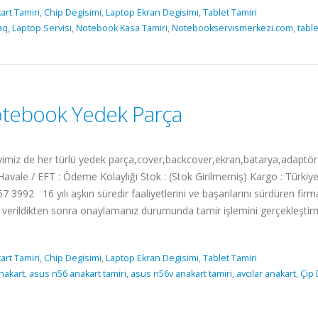
art Tamiri
,
Chip Degisimi
,
Laptop Ekran Degisimi
,
Tablet Tamiri
aq
,
Laptop Servisi
,
Notebook Kasa Tamiri
,
Notebookservismerkezi.com
,
table
tebook Yedek Parça
 de her türlü yedek parça,cover,backcover,ekran,batarya,adaptör me
vale / EFT : Ödeme Kolaylığı Stok : (Stok Girilmemiş) Kargo : Türkiye
7 3992 16 yılı aşkın süredir faaliyetlerini ve başarılarını sürdüren fi
isi verildikten sonra onaylamanız durumunda tamir işlemini gerçekleş
art Tamiri
,
Chip Degisimi
,
Laptop Ekran Degisimi
,
Tablet Tamiri
nakart
,
asus n56 anakart tamiri
,
asus n56v anakart tamiri
,
avcılar anakart
,
Çip 