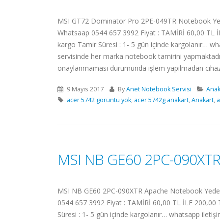
MSI GT72 Dominator Pro 2PE-049TR Notebook Yedek P
Whatsaap 0544 657 3992 Fiyat : TAMİRİ 60,00 TL İLE
kargo Tamir Süresi : 1- 5 gün içinde kargolanır… wha
servisinde her marka notebook tamirini yapmaktadır.
onaylanmaması durumunda işlem yapılmadan cihazınız
9 Mayıs 2017
By
Anet Notebook Servisi
Anak
acer 5742 görüntü yok
,
acer 5742g anakart
,
Anakart
,
a
MSI NB GE60 2PC-090XTR
MSI NB GE60 2PC-090XTR Apache Notebook Yedek Parç
0544 657 3992 Fiyat : TAMİRİ 60,00 TL İLE 200,00 T
Süresi : 1- 5 gün içinde kargolanır… whatsapp iletişi