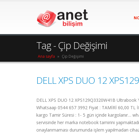
NO
Tag - Çip Değişimi
Ana sayfa
»
Çip Değişimi
DELL XPS DUO 12 XPS129
DELL XPS DUO 12 XPS129Q3320W41B Ultrabook Yedek P
Whatsaap 0544 657 3992 Fiyat : TAMİRİ 60,00 TL İLE
kargo Tamir Süresi : 1- 5 gün içinde kargolanır… wha
servisinde her marka notebook tamirini yapmaktadır.
onaylanmaması durumunda işlem yapılmadan cihazını