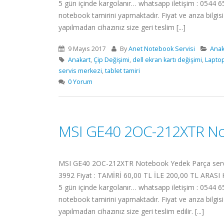
5 gün içinde kargolanır… whatsapp iletişim : 0544 65
notebook tamirini yapmaktadır. Fiyat ve arıza bilg
yapılmadan cihazınız size geri teslim [...]
9 Mayıs 2017
By
Anet Notebook Servisi
Anak
Anakart
,
Çip Değişimi
,
dell ekran kartı değişimi
,
Laptop
servis merkezi
,
tablet tamiri
0 Yorum
MSI GE40 2OC-212XTR No
MSI GE40 2OC-212XTR Notebook Yedek Parça servimiz
3992 Fiyat : TAMİRİ 60,00 TL İLE 200,00 TL ARASI Ha
5 gün içinde kargolanır… whatsapp iletişim : 0544 65
notebook tamirini yapmaktadır. Fiyat ve arıza bilg
yapılmadan cihazınız size geri teslim edilir. [...]