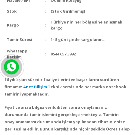
Havale / EFT
:
Ödeme Kolaylığı
Stok
:
(Stok Girilmemiş)
Türkiye nin her bölgesine anlaşmalı
Kargo
:
kargo
Tamir Süresi
:
1- 5 gün içinde kargolanır…
whatsapp
:
0544 657 3992
iletişim
16 yılı aşkın süredir faaliyetlerini ve başarılarını sürdüren
firmamız
Anet Bilişim
Teknik servisinde her marka notebook
tamirini yapmaktadır.
Fiyat ve arıza bilgisi verildikten sonra onaylamanız
durumunda tamir işlemini gerçekleştirmekteyiz. Tamirin
onaylanmaması durumunda işlem yapılmadan cihazınız size
geri teslim edilir. Bunun karşılığında hiçbir şekilde
Ücret Talep