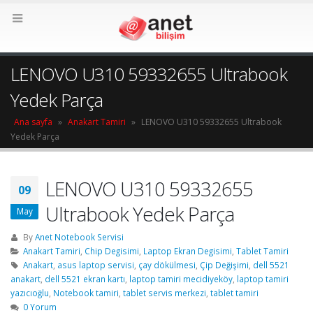
LENOVO U310 59332655 Ultrabook
Yedek Parça
Ana sayfa
»
Anakart Tamiri
»
LENOVO U310 59332655 Ultrabook
Yedek Parça
LENOVO U310 59332655
09
Ultrabook Yedek Parça
May
By
Anet Notebook Servisi
Anakart Tamiri
,
Chip Degisimi
,
Laptop Ekran Degisimi
,
Tablet Tamiri
Anakart
,
asus laptop servisi
,
çay dökülmesi
,
Çip Değişimi
,
dell 5521
anakart
,
dell 5521 ekran kartı
,
laptop tamiri mecidiyeköy
,
laptop tamiri
yazıcıoğlu
,
Notebook tamiri
,
tablet servis merkezi
,
tablet tamiri
0 Yorum