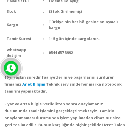
Havale / EFT
:
Ödeme Kolaylığı
Stok
:
(Stok Girilmemiş)
Türkiye nin her bölgesine anlaşmalı
Kargo
:
kargo
Tamir Süresi
:
1- 5 gün içinde kargolanır…
whatsapp
:
0544 657 3992
iletişim
16 yılı aşkın süredir faaliyetlerini ve başarılarını sürdüren
firmamız
Anet Bilişim
Teknik servisinde her marka notebook
tamirini yapmaktadır.
Fiyat ve arıza bilgisi verildikten sonra onaylamanız
durumunda tamir işlemini gerçekleştirmekteyiz. Tamirin
onaylanmaması durumunda işlem yapılmadan cihazınız size
geri teslim edilir. Bunun karşılığında hiçbir şekilde
Ücret Talep