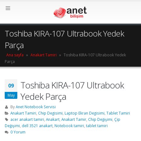
Toshiba KIRA-107 Ultrabook Yedek
Parça
Ana sayfa
»
Anakart Tamiri
»
Toshiba KIRA-107 Ultrabook Yedek
Parça
Toshiba KIRA-107 Ultrabook
09
Yedek Parça
May
By
Anet Notebook Servisi
Anakart Tamiri
,
Chip Degisimi
,
Laptop Ekran Degisimi
,
Tablet Tamiri
acer anakart tamiri
,
Anakart
,
Anakart Tamir
,
Chip Değişimi
,
Çip
Değişimi
,
dell 3521 anakart
,
Notebook tamiri
,
tablet tamiri
0 Yorum