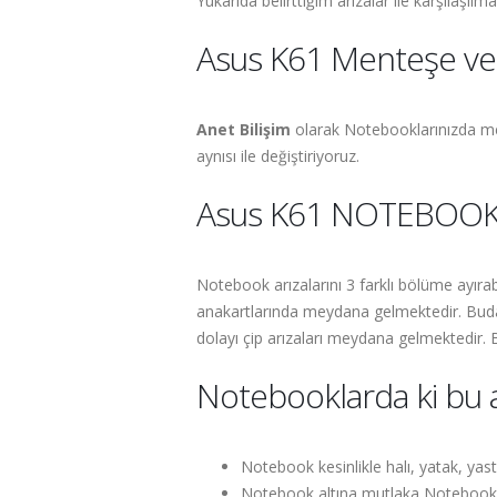
Yukarıda belirttiğim arızalar ile karşılaşı
Asus K61 Menteşe ve Ka
Anet Bilişim
olarak Notebooklarınızda mey
aynısı ile değiştiriyoruz.
Asus K61 NOTEBOOK
Notebook arızalarını 3 farklı bölüme ayıra
anakartlarında meydana gelmektedir. Buda a
dolayı çip arızaları meydana gelmektedir
Notebooklarda ki bu aş
Notebook kesinlikle halı, yatak, yas
Notebook altına mutlaka Notebook a