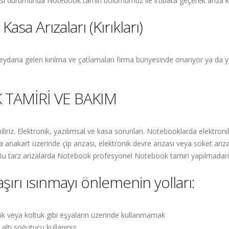
lması durumunda Notebook tamiri bölümümüz ile irtibata geçerek arıza ka
sa Arızaları (Kırıkları)
dana gelen kırılma ve çatlamaları firma bünyesinde onarıyor ya da ye
 TAMİRİ VE BAKIM
biliriz. Elektronik, yazılımsal ve kasa sorunları. Notebooklarda elektr
nakart üzerinde çip arızası, elektronik devre arızası veya soket arızas
. Bu tarz arızalarda Notebook profesyonel Notebook tamiri yapılmadan
ırı ısınmayı önlemenin yolları:
tık veya koltuk gibi eşyaların üzerinde kullanmamak
ltı soğutucu kullanınız.