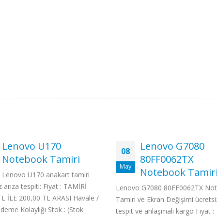
Lenovo G7080
Samsung NP-Q3
28
80FF0062TX
AS04TR
Nis
Notebook Tamiri
Samsung NP-Q320-AS
Notebook Tamiri Samsung NP
vo G7080 80FF0062TX Notebook
AS04TR anakart tamiri ücretsiz 
 ve Ekran Değişimi ücretsiz arıza
tespiti: Fiyat : TAMİRİ 60,00 TL
 ve anlaşmalı kargo Fiyat : TAMİRİ