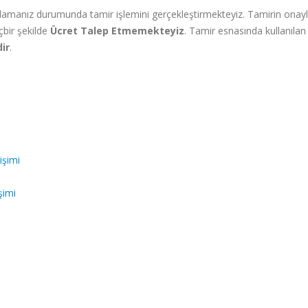
onaylamanız durumunda tamir işlemini gerçekleştirmekteyiz. Tamirin o
içbir şekilde
Ücret Talep Etmemekteyiz
. Tamir esnasında kullanılan 
dir
.
işimi
şimi