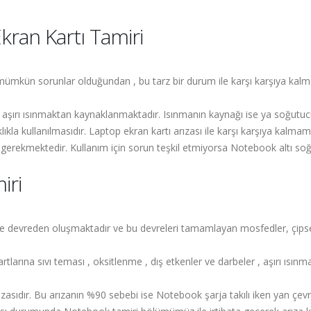
ran Kartı Tamiri
i mümkün sorunlar olduğundan , bu tarz bir durum ile karşı karşıya kalm
 aşırı ısınmaktan kaynaklanmaktadır. Isınmanın kaynağı ise ya soğutucu
lıkla kullanılmasıdır. Laptop ekran kartı arızası ile karşı karşıya kalmam
gerekmektedir. Kullanım için sorun teşkil etmiyorsa Notebook altı soğut
iri
ce devreden oluşmaktadır ve bu devreleri tamamlayan mosfedler, çipsetl
arına sıvı teması , oksitlenme , dış etkenler ve darbeler , aşırı ısınma
ızasıdır. Bu arızanın %90 sebebi ise Notebook şarja takılı iken yan çevr