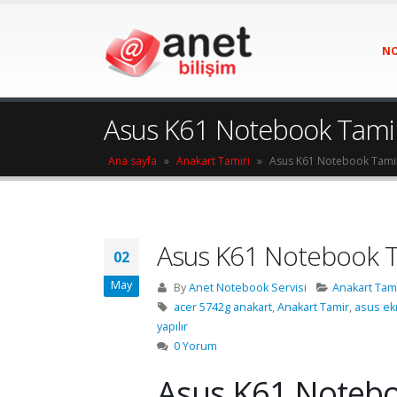
NO
Asus K61 Notebook Tamir
Ana sayfa
»
Anakart Tamiri
»
Asus K61 Notebook Tami
Asus K61 Notebook T
02
May
By
Anet Notebook Servisi
Anakart Tami
acer 5742g anakart
,
Anakart Tamir
,
asus ek
yapılır
0 Yorum
Asus K61 Notebo