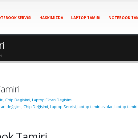
TEBOOK SERVISI
HAKKIMIZDA
LAPTOP TAMIRI
NOTEBOOK TAM
i
ri
amiri
ri
,
Chip Degisimi
,
Laptop Ekran Degisimi
ran değişimi
,
Chip Değişimi
,
Laptop Servisi
,
laptop tamiri avcılar
,
laptop tamiri
ok Tamiri