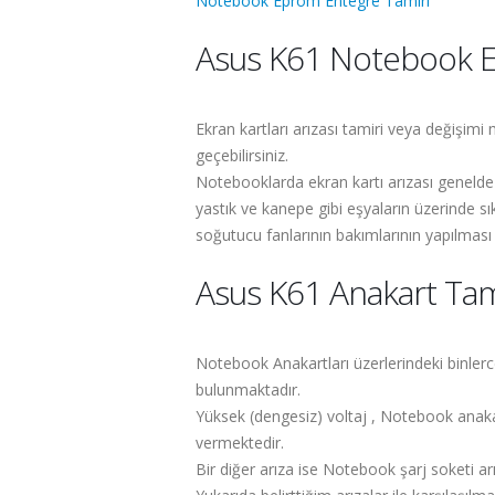
Notebook Eprom Entegre Tamiri
Asus K61 Notebook Ek
Ekran kartları arızası tamiri veya değişim
geçebilirsiniz.
Notebooklarda ekran kartı arızası genelde
yastık ve kanepe gibi eşyaların üzerinde sık
soğutucu fanlarının bakımlarının yapılması 
Asus K61 Anakart Tam
Notebook Anakartları üzerlerindeki binler
bulunmaktadır.
Yüksek (dengesiz) voltaj , Notebook anakartl
vermektedir.
Bir diğer arıza ise Notebook şarj soketi ar