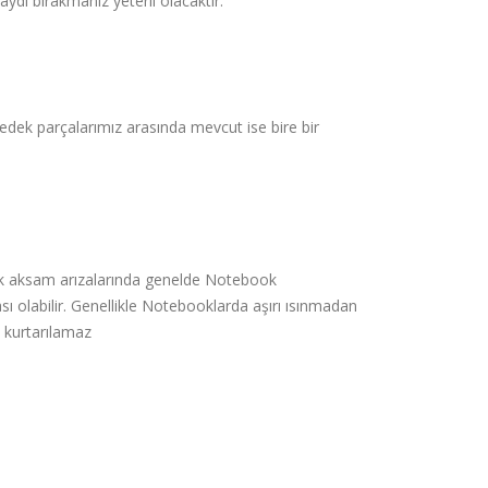
ydı bırakmanız yeterli olacaktır.
dek parçalarımız arasında mevcut ise bire bir
onik aksam arızalarında genelde Notebook
ı olabilir. Genellikle Notebooklarda aşırı ısınmadan
 kurtarılamaz