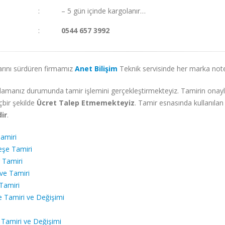
:
– 5 gün içinde kargolanır…
:
0544 657 3992
ılarını sürdüren firmamız
Anet Bilişim
Teknik servisinde her marka not
onaylamanız durumunda tamir işlemini gerçekleştirmekteyiz. Tamirin o
içbir şekilde
Ücret Talep Etmemekteyiz
. Tamir esnasında kullanılan 
dir
.
amiri
şe Tamiri
Tamiri
e Tamiri
Tamiri
Tamiri ve Değişimi
amiri ve Değişimi