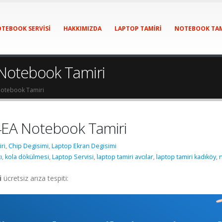
TEBOOK SERVISI
HAKKIMIZDA
LAPTOP TAMIRI
NOTEBOOK TAM
Notebook Tamiri
otebook Tamiri
EA Notebook Tamiri
ri
,
Chip Degisimi
,
Laptop Ekran Degisimi
ı
,
kola dökülmesi
,
Laptop Servisi
,
laptop tamiri avcılar
,
laptop tamiri kadıköy
,
n
i
ücretsiz arıza tespiti: