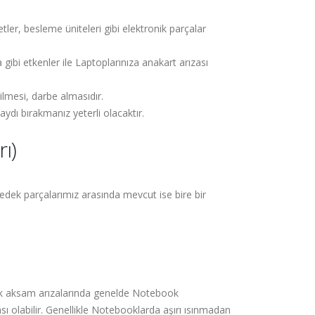
er, besleme üniteleri gibi elektronik parçalar
 gibi etkenler ile Laptoplarınıza anakart arızası
ilmesi, darbe almasıdır.
ydı bırakmanız yeterli olacaktır.
ı)
dek parçalarımız arasında mevcut ise bire bir
onik aksam arızalarında genelde Notebook
ı olabilir. Genellikle Notebooklarda aşırı ısınmadan