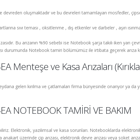
ce devreden oluşmaktadır ve bu devreleri tamamlayan mosfedler, çipsetl
arına sıvı teması , oksitlenme , dış etkenler ve darbeler , aşırı ısınma
ızasıdır. Bu arızanın %90 sebebi ise Notebook şarja takılı iken yan çevr
lması durumunda Notebook tamiri bölümümüz ile irtibata geçerek arıza ka
Menteşe ve Kasa Arızaları (Kırıklar
dana gelen kırılma ve çatlamaları firma bünyesinde onarıyor ya da ye
4EA NOTEBOOK TAMİRİ VE BAKIM
biliriz. Elektronik, yazılımsal ve kasa sorunları. Notebooklarda elektr
nakart üzerinde çip arızası, elektronik devre arızası veya soket arızas