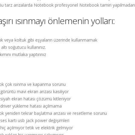
. Bu tarz arızalarda Notebook profesyonel Notebook tamiri yapılmadan
ırı ısınmayı önlemenin yolları:
tık veya koltuk gibi eşyaların üzerinde kullanmamak
ltı soğutucu kullanınız.
ımını mutlaka yaptırınız
k çok ısınma ve kapanma sorunu
rüntü mavi ekran arızası kasılıyor
iyah ekran hatası çözümü kitleniyor
driver yükleme hatası açılmama
yeniden tekrar başlatma arızası ve resetleme sorunu
s kartı usb jack power değişimleri
 açılmıyor tetik ve elektrik gelmiyor
ışıkları hiç yanmıyor çalışmıyor