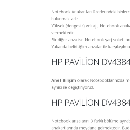
Notebook Anakartları üzerlerindeki binler
bulunmaktadır.
Yüksek (dengesiz) voltaj , Notebook anakartl
vermektedir.
Bir diğer arıza ise Notebook şarj soketi ar
Yukarıda belirttiğim arızalar ile karşılaşı
HP PAVİLİON DV4384EA 
Anet Bilişim
olarak Notebooklarınızda mey
aynısı ile değiştiriyoruz.
HP PAVİLİON DV438
Notebook arızalarını 3 farklı bölüme ayıra
anakartlarında meydana gelmektedir. Buda a