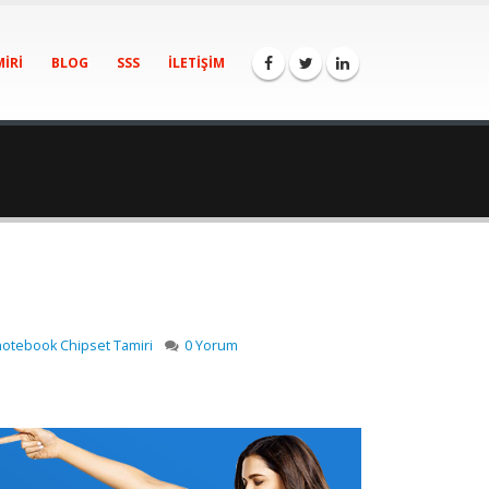
IRI
BLOG
SSS
İLETIŞIM
otebook Chipset Tamiri
0 Yorum