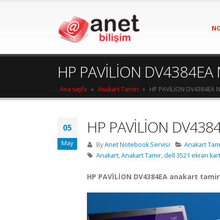
NO
HP PAVİLİON DV4384EA 
Ana sayfa
»
Anakart Tamiri
»
HP PAVİLİON DV4384EA N
HP PAVİLİON DV4384
05
May
By
Anet Notebook Servisi
Anakart Tami
Anakart
,
Anakart Tamir
,
dell 3521 ekran kart
HP PAVİLİON DV4384EA anakart tamir