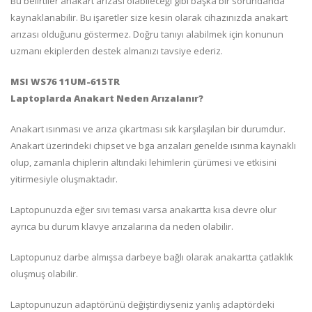
Bu belirtiler anakart arızası olabileceği gibi başka bir sorundanda
kaynaklanabilir. Bu işaretler size kesin olarak cihazınızda anakart
arızası olduğunu göstermez. Doğru tanıyı alabilmek için konunun
uzmanı ekiplerden destek almanızı tavsiye ederiz.
MSI WS76 11UM-615TR
Laptoplarda Anakart Neden Arızalanır?
Anakart ısınması ve arıza çıkartması sık karşılaşılan bir durumdur.
Anakart üzerindeki chipset ve bga arızaları genelde ısınma kaynaklı
olup, zamanla chiplerin altındaki lehimlerin çürümesi ve etkisini
yitirmesiyle oluşmaktadır.
Laptopunuzda eğer sıvı teması varsa anakartta kısa devre olur
ayrıca bu durum klavye arızalarına da neden olabilir.
Laptopunuz darbe almışsa darbeye bağlı olarak anakartta çatlaklık
oluşmuş olabilir.
Laptopunuzun adaptörünü değiştirdiyseniz yanlış adaptördeki