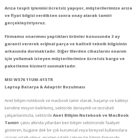
Arıza tespit işlemini ücretsiz yapıyor, müşterilerimize arıza
ve fiyat bilgisi verdikten sonra onay alarak tamiri
gerçekleştiriyoruz.
Firmamız onarımını yaptıkları ürünler konusunda 3 ay
garanti vererek orijinal parça ve kaliteli teknik bilgisinin
arkasında durmaktadır.
Diğer illerden cihazlarını onarım
için yollamak isteyen müşterilerimize ücretsiz kargo ve
paketleme hizmeti sunmaktadır.
MSI WS76 11UM-615TR
Laptop Batarya & Adaptör Bozulması
Anet bilişim notebook ve macbook tamir olarak, başarıyı ve kaliteyi
kendine misyon belirlemiş, sektörde deneyimli ve tecrübeli
çalışanlarımızla, sektörde
Anet Bilişim Notebook ve MacBook
Tamiri
çatısı altında yıllardan beri bilişim sektöründe faaliyet
gösteren, bugüne dek bir çok kurumsal veya bireysel kullanıcılara
çözüm ortağı olmuş, müşteri odaklı çalışan bir bilişim firmasıdır..