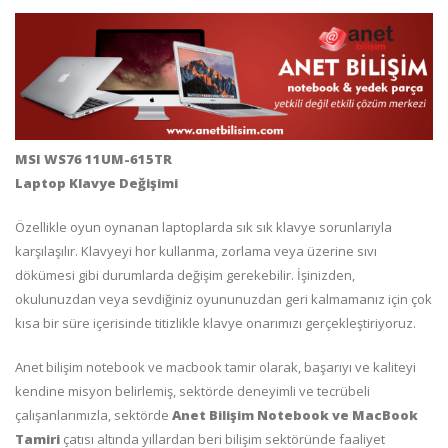
MSI WS76 11UM-615TR
Laptop Klavye Değişimi
Özellikle oyun oynanan laptoplarda sık sık klavye sorunlarıyla
karşılaşılır. Klavyeyi hor kullanma, zorlama veya üzerine sıvı
dökümesi gibi durumlarda değişim gerekebilir. İşinizden,
okulunuzdan veya sevdiğiniz oyununuzdan geri kalmamanız için çok
kısa bir süre içerisinde titizlikle klavye onarımızı gerçekleştiriyoruz.
Anet bilişim notebook ve macbook tamir olarak, başarıyı ve kaliteyi
kendine misyon belirlemiş, sektörde deneyimli ve tecrübeli
çalışanlarımızla, sektörde
Anet Bilişim Notebook ve MacBook
Tamiri
çatısı altında yıllardan beri bilişim sektöründe faaliyet