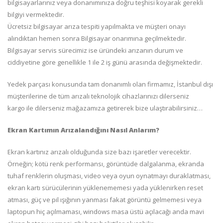
bilgisayarlarınız veya donanımınıza doğru teşhisi koyarak gerekli
bilgiyi vermektedir.
Ücretsiz bilgisayar arıza tespiti yapılmakta ve müşteri onayı
alındıktan hemen sonra Bilgisayar onarımına geçilmektedir.
Bilgisayar servis sürecimiz ise üründeki arızanın durum ve
ciddiyetine göre genellikle 1 ile 2 iş günü arasında değişmektedir.
Yedek parçası konusunda tam donanımlı olan firmamız, İstanbul dışı
müşterilerine de tüm arızalı teknolojik cihazlarınızı dilerseniz
kargo ile dilerseniz mağazamıza getirerek bize ulaştırabilirsiniz…
Ekran Kartımın Arızalandığını Nasıl Anlarım?
Ekran kartınız arızalı olduğunda size bazı işaretler verecektir.
Örneğin; kötü renk performansı, görüntüde dalgalanma, ekranda
tuhaf renklerin oluşması, video veya oyun oynatmayı duraklatması,
ekran kartı sürücülerinin yüklenememesi yada yüklenirken reset
atması, güç ve pil ışığının yanması fakat görüntü gelmemesi veya
laptopun hiç açılmaması, windows masa üstü açılacağı anda mavi