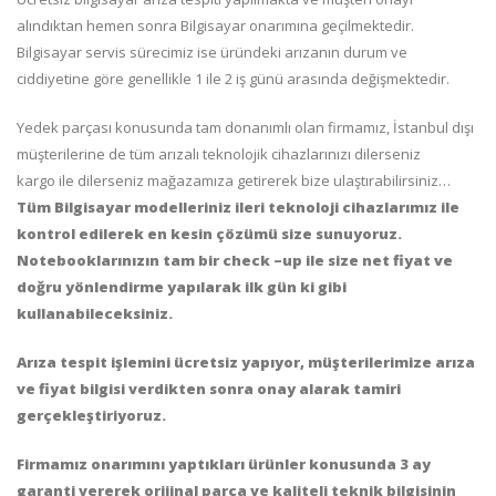
alındıktan hemen sonra Bilgisayar onarımına geçilmektedir.
Bilgisayar servis sürecimiz ise üründeki arızanın durum ve
ciddiyetine göre genellikle 1 ile 2 iş günü arasında değişmektedir.
Yedek parçası konusunda tam donanımlı olan firmamız, İstanbul dışı
müşterilerine de tüm arızalı teknolojik cihazlarınızı dilerseniz
kargo ile dilerseniz mağazamıza getirerek bize ulaştırabilirsiniz…
Tüm Bilgisayar modelleriniz ileri teknoloji cihazlarımız ile
kontrol edilerek en kesin çözümü size sunuyoruz.
Notebooklarınızın tam bir check –up ile size net fiyat ve
doğru yönlendirme yapılarak ilk gün ki gibi
kullanabileceksiniz.
Arıza tespit işlemini ücretsiz yapıyor, müşterilerimize arıza
ve fiyat bilgisi verdikten sonra onay alarak tamiri
gerçekleştiriyoruz.
Firmamız onarımını yaptıkları ürünler konusunda 3 ay
garanti vererek orijinal parça ve kaliteli teknik bilgisinin