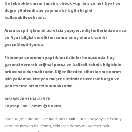
Notebooklarınızın tam bir check –up ile size net fiyat ve
doğru yönlendirme yapılarak ilk gün ki gibi
kullanabileceksiniz.
Arıza tespit işlemini ücretsiz yapıyor, müşterilerimize arıza
ve fiyat bilgisi verdikten sonra onay alarak tamiri
gerçekleştiriyoruz.
Firmamız onarımını yaptıkları ürünler konusunda 3 ay
garanti vererek orijinal parça ve kaliteli teknik bilgisinin
arkasında durmaktadır.
Diğer illerden cihazlarını onarım
için yollamak isteyen müşterilerimize ücretsiz kargo ve
paketleme hizmeti sunmaktadır.
MSI WS76 11UM-615TR
Laptop Fan Temizliği Bakım
Anet bilişim notebook ve macbook tamir olarak, başarıyı ve kaliteyi
kendine misyon belirlemiş, sektörde deneyimli ve tecrübeli