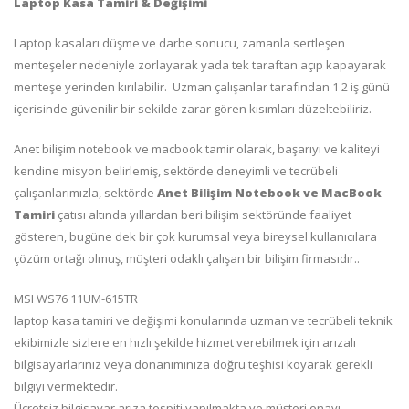
Laptop Kasa Tamiri & Değişimi
Laptop kasaları düşme ve darbe sonucu, zamanla sertleşen
menteşeler nedeniyle zorlayarak yada tek taraftan açıp kapayarak
menteşe yerinden kırılabilir. Uzman çalışanlar tarafından 1 2 iş günü
içerisinde güvenilir bir sekilde zarar gören kısımları düzeltebiliriz.
Anet bilişim notebook ve macbook tamir olarak, başarıyı ve kaliteyi
kendine misyon belirlemiş, sektörde deneyimli ve tecrübeli
çalışanlarımızla, sektörde
Anet Bilişim Notebook ve MacBook
Tamiri
çatısı altında yıllardan beri bilişim sektöründe faaliyet
gösteren, bugüne dek bir çok kurumsal veya bireysel kullanıcılara
çözüm ortağı olmuş, müşteri odaklı çalışan bir bilişim firmasıdır..
MSI WS76 11UM-615TR
laptop kasa tamiri ve değişimi konularında uzman ve tecrübeli teknik
ekibimizle sizlere en hızlı şekilde hizmet verebilmek için arızalı
bilgisayarlarınız veya donanımınıza doğru teşhisi koyarak gerekli
bilgiyi vermektedir.
Ücretsiz bilgisayar arıza tespiti yapılmakta ve müşteri onayı