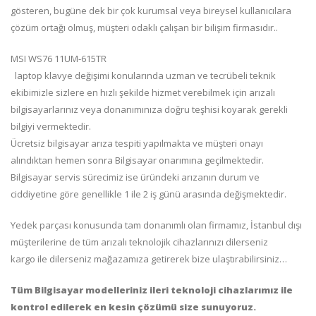
gösteren, bugüne dek bir çok kurumsal veya bireysel kullanıcılara
çözüm ortağı olmuş, müşteri odaklı çalışan bir bilişim firmasıdır..
MSI WS76 11UM-615TR
laptop klavye değişimi konularında uzman ve tecrübeli teknik
ekibimizle sizlere en hızlı şekilde hizmet verebilmek için arızalı
bilgisayarlarınız veya donanımınıza doğru teşhisi koyarak gerekli
bilgiyi vermektedir.
Ücretsiz bilgisayar arıza tespiti yapılmakta ve müşteri onayı
alındıktan hemen sonra Bilgisayar onarımına geçilmektedir.
Bilgisayar servis sürecimiz ise üründeki arızanın durum ve
ciddiyetine göre genellikle 1 ile 2 iş günü arasında değişmektedir.
Yedek parçası konusunda tam donanımlı olan firmamız, İstanbul dışı
müşterilerine de tüm arızalı teknolojik cihazlarınızı dilerseniz
kargo ile dilerseniz mağazamıza getirerek bize ulaştırabilirsiniz…
Tüm Bilgisayar modelleriniz ileri teknoloji cihazlarımız ile
kontrol edilerek en kesin çözümü size sunuyoruz.