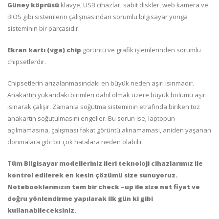
Güney köprüsü
klavye, USB cihazlar, sabit diskler, web kamera ve
BIOS gibi sistemlerin çalışmasından sorumlu bilgisayar yonga
sisteminin bir parçasıdır.
Ekran kartı (vga) chip
görüntü ve grafik işlemlerinden sorumlu
chipsetlerdir.
Chipsetlerin arızalanmasındaki en büyük neden aşırı ısınmadır.
Anakartın yukarıdaki birimleri dahil olmak üzere büyük bölümü aşırı
ısınarak çalışır. Zamanla soğutma sisteminin etrafında biriken toz
anakartın soğutulmasını engeller. Bu sorun ise; laptopun
açılmamasına, çalışması fakat görüntü alınamaması, aniden yaşanan
donmalara gibi bir çok hatalara neden olabilir.
Tüm Bilgisayar modelleriniz ileri teknoloji cihazlarımız ile
kontrol edilerek en kesin çözümü size sunuyoruz.
Notebooklarınızın tam bir check –up ile size net fiyat ve
doğru yönlendirme yapılarak ilk gün ki gibi
kullanabileceksiniz.