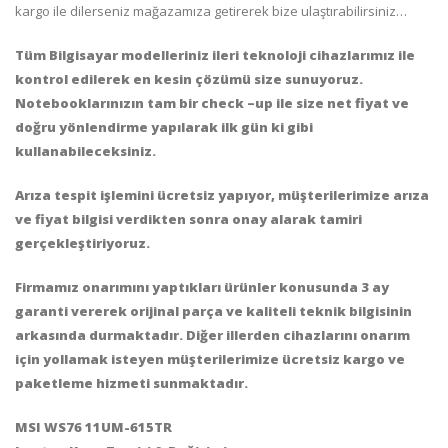
kargo ile dilerseniz mağazamıza getirerek bize ulaştırabilirsiniz…
Tüm Bilgisayar modelleriniz ileri teknoloji cihazlarımız ile
kontrol edilerek en kesin çözümü size sunuyoruz.
Notebooklarınızın tam bir check –up ile size net fiyat ve
doğru yönlendirme yapılarak ilk gün ki gibi
kullanabileceksiniz.
Arıza tespit işlemini ücretsiz yapıyor, müşterilerimize arıza
ve fiyat bilgisi verdikten sonra onay alarak tamiri
gerçekleştiriyoruz.
Firmamız onarımını yaptıkları ürünler konusunda 3 ay
garanti vererek orijinal parça ve kaliteli teknik bilgisinin
arkasında durmaktadır.
Diğer illerden cihazlarını onarım
için yollamak isteyen müşterilerimize ücretsiz kargo ve
paketleme hizmeti sunmaktadır.
MSI WS76 11UM-615TR