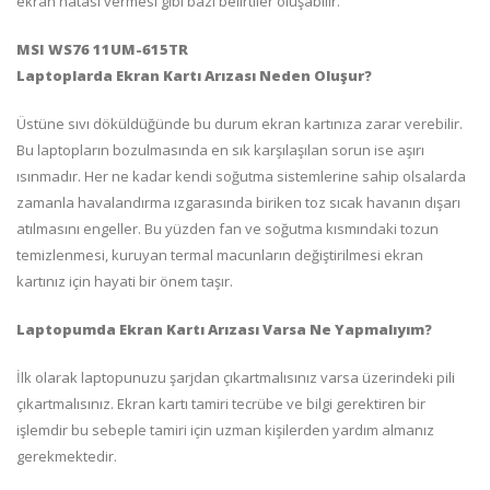
ekran hatası vermesi gibi bazı belirtiler oluşabilir.
MSI WS76 11UM-615TR
Laptoplarda Ekran Kartı Arızası Neden Oluşur?
Üstüne sıvı döküldüğünde bu durum ekran kartınıza zarar verebilir.
Bu laptopların bozulmasında en sık karşılaşılan sorun ise aşırı
ısınmadır. Her ne kadar kendi soğutma sistemlerine sahip olsalarda
zamanla havalandırma ızgarasında biriken toz sıcak havanın dışarı
atılmasını engeller. Bu yüzden fan ve soğutma kısmındaki tozun
temizlenmesi, kuruyan termal macunların değiştirilmesi ekran
kartınız için hayati bir önem taşır.
Laptopumda Ekran Kartı Arızası Varsa Ne Yapmalıyım?
İlk olarak laptopunuzu şarjdan çıkartmalısınız varsa üzerindeki pili
çıkartmalısınız. Ekran kartı tamiri tecrübe ve bilgi gerektiren bir
işlemdir bu sebeple tamiri için uzman kişilerden yardım almanız
gerekmektedir.