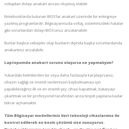
voltajdan dolayı anakart arızası oluşmuş olabilir.
Notebooklarda bulunan BIOS’lar anakart üzerinde bir entegreye
yazılmış programlardır. Bilgisayarınızda voltaj, sisteminizdeki hatalar
gibi sorunlardan dolayı BIOS’unuz arızalanabilir.
Bunlar başlıca sebepler olup bunların dışında başka sorunlardanda
anakartınız arızalabilir.
Laptopumda anakart sorunu oluşursa ne yapmalıyım?
Yukardaki belirtilerden bir veya daha fazlasıyla karşılaşırsanız,
cihazın sağlığı ve önemli verilerinizin kaybolmaması için
yapabileceğiniz ilk ve en önemli şey; cihazı kapatmak, bataryayı
çıkartmak ve bir profesyonel tarafından arıza tespiti yapılana kadar
tekrar açmamaktır.
Tüm Bilgisayar modelleriniz ileri teknoloji cihazlarımız ile
kontrol edilerek en kesin çözümü size sunuyoruz.