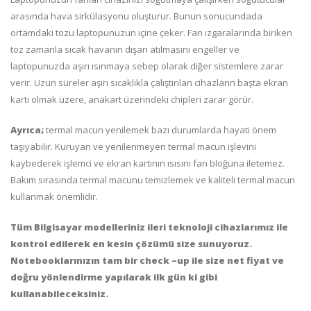
arasında hava sirkülasyonu oluşturur. Bunun sonucundada
ortamdaki tozu laptopunuzun içine çeker. Fan ızgaralarında biriken
toz zamanla sıcak havanın dışarı atılmasını engeller ve
laptopunuzda aşırı ısınmaya sebep olarak diğer sistemlere zarar
verir. Uzun süreler aşırı sıcaklıkla çalıştırılan cihazların başta ekran
kartı olmak üzere, anakart üzerindeki chipleri zarar görür.
Ayrıca;
termal macun yenilemek bazı durumlarda hayati önem
taşıyabilir. Kuruyan ve yenilenmeyen termal macun işlevini
kaybederek işlemci ve ekran kartının ısısını fan bloğuna iletemez.
Bakım sırasında termal macunu temizlemek ve kaliteli termal macun
kullanmak önemlidir.
Tüm Bilgisayar modelleriniz ileri teknoloji cihazlarımız ile
kontrol edilerek en kesin çözümü size sunuyoruz.
Notebooklarınızın tam bir check –up ile size net fiyat ve
doğru yönlendirme yapılarak ilk gün ki gibi
kullanabileceksiniz.