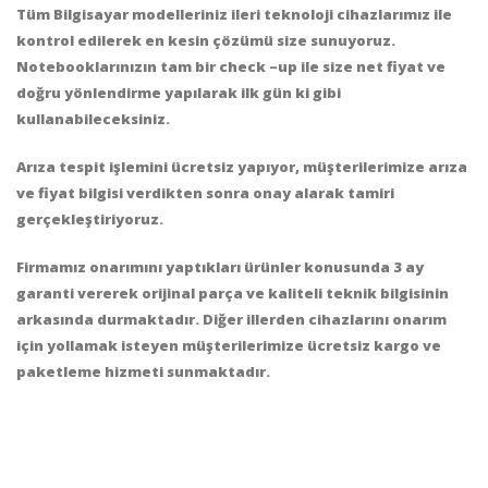
Tüm Bilgisayar modelleriniz ileri teknoloji cihazlarımız ile
kontrol edilerek en kesin çözümü size sunuyoruz.
Notebooklarınızın tam bir check –up ile size net fiyat ve
doğru yönlendirme yapılarak ilk gün ki gibi
kullanabileceksiniz.
Arıza tespit işlemini ücretsiz yapıyor, müşterilerimize arıza
ve fiyat bilgisi verdikten sonra onay alarak tamiri
gerçekleştiriyoruz.
Firmamız onarımını yaptıkları ürünler konusunda 3 ay
garanti vererek orijinal parça ve kaliteli teknik bilgisinin
arkasında durmaktadır.
Diğer illerden cihazlarını onarım
için yollamak isteyen müşterilerimize ücretsiz kargo ve
paketleme hizmeti sunmaktadır.