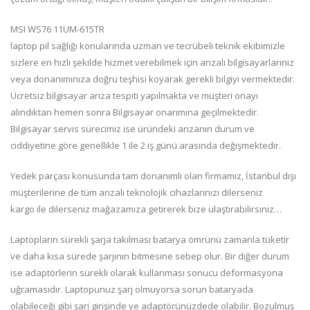
MSI WS76 11UM-615TR
laptop pil sağlığı konularında uzman ve tecrübeli teknik ekibimizle
sizlere en hızlı şekilde hizmet verebilmek için arızalı bilgisayarlarınız
veya donanımınıza doğru teşhisi koyarak gerekli bilgiyi vermektedir.
Ücretsiz bilgisayar arıza tespiti yapılmakta ve müşteri onayı
alındıktan hemen sonra Bilgisayar onarımına geçilmektedir.
Bilgisayar servis sürecimiz ise üründeki arızanın durum ve
ciddiyetine göre genellikle 1 ile 2 iş günü arasında değişmektedir.
Yedek parçası konusunda tam donanımlı olan firmamız, İstanbul dışı
müşterilerine de tüm arızalı teknolojik cihazlarınızı dilerseniz
kargo ile dilerseniz mağazamıza getirerek bize ulaştırabilirsiniz…
Laptopların sürekli şarja takılması batarya ömrünü zamanla tüketir
ve daha kısa sürede şarjının bitmesine sebep olur. Bir diğer durum
ise adaptörlerin sürekli olarak kullanması sonucu deformasyona
uğramasıdır. Laptopunuz şarj olmuyorsa sorun bataryada
olabileceği gibi şarj girişinde ve adaptörünüzdede olabilir. Bozulmuş