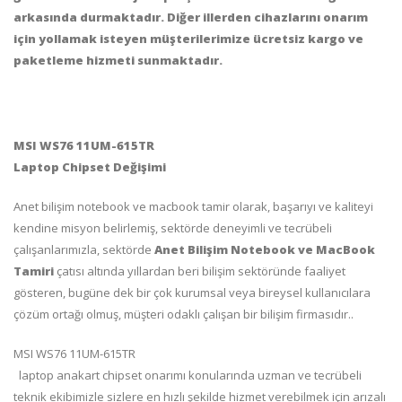
arkasında durmaktadır.
Diğer illerden cihazlarını onarım
için yollamak isteyen müşterilerimize ücretsiz kargo ve
paketleme hizmeti sunmaktadır.
MSI WS76 11UM-615TR
Laptop Chipset Değişimi
Anet bilişim notebook ve macbook tamir olarak, başarıyı ve kaliteyi
kendine misyon belirlemiş, sektörde deneyimli ve tecrübeli
çalışanlarımızla, sektörde
Anet Bilişim Notebook ve MacBook
Tamiri
çatısı altında yıllardan beri bilişim sektöründe faaliyet
gösteren, bugüne dek bir çok kurumsal veya bireysel kullanıcılara
çözüm ortağı olmuş, müşteri odaklı çalışan bir bilişim firmasıdır..
MSI WS76 11UM-615TR
laptop anakart chipset onarımı konularında uzman ve tecrübeli
teknik ekibimizle sizlere en hızlı şekilde hizmet verebilmek için arızalı