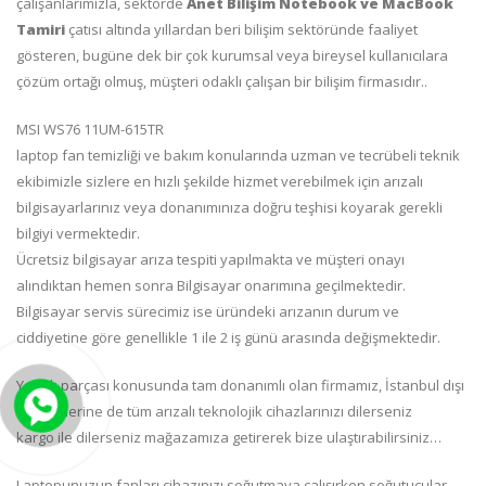
çalışanlarımızla, sektörde
Anet Bilişim Notebook ve MacBook
Tamiri
çatısı altında yıllardan beri bilişim sektöründe faaliyet
gösteren, bugüne dek bir çok kurumsal veya bireysel kullanıcılara
çözüm ortağı olmuş, müşteri odaklı çalışan bir bilişim firmasıdır..
MSI WS76 11UM-615TR
laptop fan temizliği ve bakım konularında uzman ve tecrübeli teknik
ekibimizle sizlere en hızlı şekilde hizmet verebilmek için arızalı
bilgisayarlarınız veya donanımınıza doğru teşhisi koyarak gerekli
bilgiyi vermektedir.
Ücretsiz bilgisayar arıza tespiti yapılmakta ve müşteri onayı
alındıktan hemen sonra Bilgisayar onarımına geçilmektedir.
Bilgisayar servis sürecimiz ise üründeki arızanın durum ve
ciddiyetine göre genellikle 1 ile 2 iş günü arasında değişmektedir.
Yedek parçası konusunda tam donanımlı olan firmamız, İstanbul dışı
müşterilerine de tüm arızalı teknolojik cihazlarınızı dilerseniz
kargo ile dilerseniz mağazamıza getirerek bize ulaştırabilirsiniz…
Laptopunuzun fanları cihazınızı soğutmaya çalışırken soğutucular