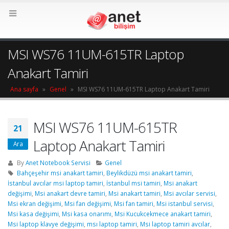
MSI WS76 11UM-615TR Laptop
Anakart Tamiri
Ana sayfa
»
Genel
»
MSI WS76 11UM-615TR Laptop Anakart Tamiri
MSI WS76 11UM-615TR
21
Laptop Anakart Tamiri
Ara
By
Anet Notebook Servisi
Genel
Bahçeşehir msi anakart tamiri
,
Beylikdüzü msi anakart tamiri
,
İstanbul avcılar msi laptop tamiri
,
İstanbul msi tamiri
,
Msi anakart
değişimi
,
Msi anakart devre tamiri
,
Msi anakart tamiri
,
Msi avcılar servisi
,
Msi ekran değişimi
,
Msi fan değişimi
,
Msi fan tamiri
,
Msi istanbul servisi
,
Msi kasa değişimi
,
Msi kasa onarımı
,
Msi Kucukcekmece anakart tamiri
,
Msi laptop klavye değişimi
,
msı laptop tamiri
,
Msi laptop tamiri avcılar
,