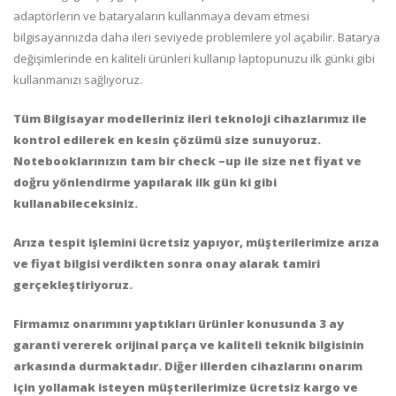
adaptörlerin ve bataryaların kullanmaya devam etmesi
bilgisayarınızda daha ileri seviyede problemlere yol açabilir. Batarya
değişimlerinde en kaliteli ürünleri kullanıp laptopunuzu ilk günki gibi
kullanmanızı sağlıyoruz.
Tüm Bilgisayar modelleriniz ileri teknoloji cihazlarımız ile
kontrol edilerek en kesin çözümü size sunuyoruz.
Notebooklarınızın tam bir check –up ile size net fiyat ve
doğru yönlendirme yapılarak ilk gün ki gibi
kullanabileceksiniz.
Arıza tespit işlemini ücretsiz yapıyor, müşterilerimize arıza
ve fiyat bilgisi verdikten sonra onay alarak tamiri
gerçekleştiriyoruz.
Firmamız onarımını yaptıkları ürünler konusunda 3 ay
garanti vererek orijinal parça ve kaliteli teknik bilgisinin
arkasında durmaktadır.
Diğer illerden cihazlarını onarım
için yollamak isteyen müşterilerimize ücretsiz kargo ve