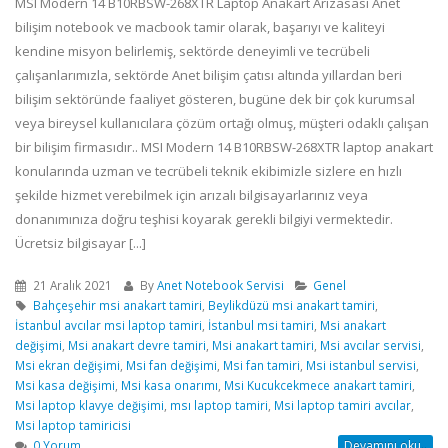
MSI Modern 14 B10RBSW-268XTR Laptop Anakart Arızasası Anet
bilişim notebook ve macbook tamir olarak, başarıyı ve kaliteyi
kendine misyon belirlemiş, sektörde deneyimli ve tecrübeli
çalışanlarımızla, sektörde Anet bilişim çatısı altında yıllardan beri
bilişim sektöründe faaliyet gösteren, bugüne dek bir çok kurumsal
veya bireysel kullanıcılara çözüm ortağı olmuş, müşteri odaklı çalışan
bir bilişim firmasıdır.. MSI Modern 14 B10RBSW-268XTR laptop anakart
konularında uzman ve tecrübeli teknik ekibimizle sizlere en hızlı
şekilde hizmet verebilmek için arızalı bilgisayarlarınız veya
donanımınıza doğru teşhisi koyarak gerekli bilgiyi vermektedir.
Ücretsiz bilgisayar [...]
21 Aralık 2021
By
Anet Notebook Servisi
Genel
Bahçeşehir msi anakart tamiri
,
Beylikdüzü msi anakart tamiri
,
İstanbul avcılar msi laptop tamiri
,
İstanbul msi tamiri
,
Msi anakart
değişimi
,
Msi anakart devre tamiri
,
Msi anakart tamiri
,
Msi avcılar servisi
,
Msi ekran değişimi
,
Msi fan değişimi
,
Msi fan tamiri
,
Msi istanbul servisi
,
Msi kasa değişimi
,
Msi kasa onarımı
,
Msi Kucukcekmece anakart tamiri
,
Msi laptop klavye değişimi
,
msı laptop tamiri
,
Msi laptop tamiri avcılar
,
Msi laptop tamiricisi
0 Yorum
Devamını oku..