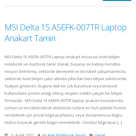
MSI Delta 15 A5EFK-007TR Laptop
Anakart Tamiri
MSI Delta 15 A5EFK-007TR Laptop Anakart Arızasası Anet bilişim
notebook ve macbook tamir olarak, başarıyı ve kaliteyi kendine
misyon belirlemiş, sektörde deneyimli ve tecrübeli çalışanlarımızla,
sektörde Anet bilişim çatısı altında yıllardan beri bilişim sektöründe
faaliyet gösteren, bugüne dek bir çok kurumsal veya bireysel
kullanıcılara çözüm ortağı olmuş, müşteri odaklı çalışan bir bilişim
firmasıdır.. MSI Delta 15 A5EFK-007TR laptop anakart konularında
uzman ve tecrübeli teknik ekibimizle sizlere en hızlı şekilde hizmet
verebilmek için arızalı bilgisayarlarınız veya donanımınıza doğru
teşhisi koyarak gerekli bilgiyi vermektedir. Ücretsiz bilgisayar [...]
21 Aralık 2021
By
Anet Notebook Servisi
Genel