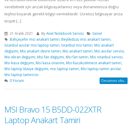
verebilmek için arızalı bilgisayarlarınız veya donanımınıza doğru
teşhisi koyarak gerekli bilgiyi vermektedir. Ücretsiz bilgisayar arıza
tespiti [...]
21 Aralık 2021
By
Anet Notebook Servisi
Genel
Bahçeşehir msi anakart tamiri
,
Beylikdüzü msi anakart tamiri
,
İstanbul avcılar msi laptop tamiri
,
İstanbul msi tamiri
,
Msi anakart
değişimi
,
Msi anakart devre tamiri
,
Msi anakart tamiri
,
Msi avcılar servisi
,
Msi ekran değişimi
,
Msi fan değişimi
,
Msi fan tamiri
,
Msi istanbul servisi
,
Msi kasa değişimi
,
Msi kasa onarımı
,
Msi Kucukcekmece anakart tamiri
,
Msi laptop klavye değişimi
,
msı laptop tamiri
,
Msi laptop tamiri avcılar
,
Msi laptop tamiricisi
0 Yorum
Devamını oku..
MSI Bravo 15 B5DD-022XTR
Laptop Anakart Tamiri