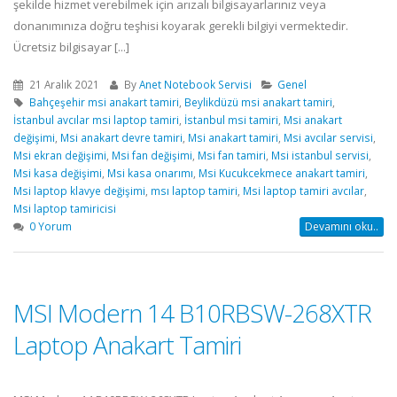
şekilde hizmet verebilmek için arızalı bilgisayarlarınız veya
donanımınıza doğru teşhisi koyarak gerekli bilgiyi vermektedir.
Ücretsiz bilgisayar [...]
21 Aralık 2021
By
Anet Notebook Servisi
Genel
Bahçeşehir msi anakart tamiri
,
Beylikdüzü msi anakart tamiri
,
İstanbul avcılar msi laptop tamiri
,
İstanbul msi tamiri
,
Msi anakart
değişimi
,
Msi anakart devre tamiri
,
Msi anakart tamiri
,
Msi avcılar servisi
,
Msi ekran değişimi
,
Msi fan değişimi
,
Msi fan tamiri
,
Msi istanbul servisi
,
Msi kasa değişimi
,
Msi kasa onarımı
,
Msi Kucukcekmece anakart tamiri
,
Msi laptop klavye değişimi
,
msı laptop tamiri
,
Msi laptop tamiri avcılar
,
Msi laptop tamiricisi
0 Yorum
Devamını oku..
MSI Modern 14 B10RBSW-268XTR
Laptop Anakart Tamiri