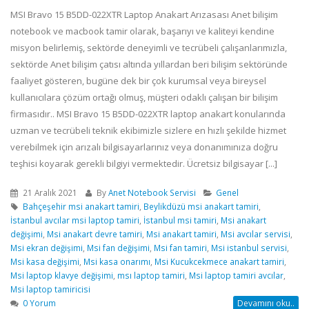
MSI Bravo 15 B5DD-022XTR Laptop Anakart Arızasası Anet bilişim
notebook ve macbook tamir olarak, başarıyı ve kaliteyi kendine
misyon belirlemiş, sektörde deneyimli ve tecrübeli çalışanlarımızla,
sektörde Anet bilişim çatısı altında yıllardan beri bilişim sektöründe
faaliyet gösteren, bugüne dek bir çok kurumsal veya bireysel
kullanıcılara çözüm ortağı olmuş, müşteri odaklı çalışan bir bilişim
firmasıdır.. MSI Bravo 15 B5DD-022XTR laptop anakart konularında
uzman ve tecrübeli teknik ekibimizle sizlere en hızlı şekilde hizmet
verebilmek için arızalı bilgisayarlarınız veya donanımınıza doğru
teşhisi koyarak gerekli bilgiyi vermektedir. Ücretsiz bilgisayar [...]
21 Aralık 2021
By
Anet Notebook Servisi
Genel
Bahçeşehir msi anakart tamiri
,
Beylikdüzü msi anakart tamiri
,
İstanbul avcılar msi laptop tamiri
,
İstanbul msi tamiri
,
Msi anakart
değişimi
,
Msi anakart devre tamiri
,
Msi anakart tamiri
,
Msi avcılar servisi
,
Msi ekran değişimi
,
Msi fan değişimi
,
Msi fan tamiri
,
Msi istanbul servisi
,
Msi kasa değişimi
,
Msi kasa onarımı
,
Msi Kucukcekmece anakart tamiri
,
Msi laptop klavye değişimi
,
msı laptop tamiri
,
Msi laptop tamiri avcılar
,
Msi laptop tamiricisi
0 Yorum
Devamını oku..