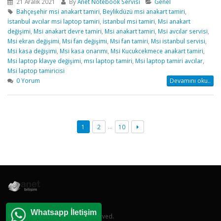
21 Aralık 2021
By
Anet Notebook Servisi
Genel
Bahçeşehir msi anakart tamiri
,
Beylikdüzü msi anakart tamiri
,
İstanbul avcılar msi laptop tamiri
,
İstanbul msi tamiri
,
Msi anakart
değişimi
,
Msi anakart devre tamiri
,
Msi anakart tamiri
,
Msi avcılar servisi
,
Msi ekran değişimi
,
Msi fan değişimi
,
Msi fan tamiri
,
Msi istanbul servisi
,
Msi kasa değişimi
,
Msi kasa onarımı
,
Msi Kucukcekmece anakart tamiri
,
Msi laptop klavye değişimi
,
msı laptop tamiri
,
Msi laptop tamiri avcılar
,
Msi laptop tamiricisi
0 Yorum
Devamını oku..
…
1
2
10
Whatsapp İletişim
© Copyright 2016. All Rights Reserved.