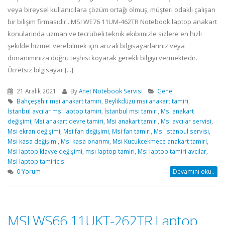
veya bireysel kullanıcılara çözüm ortağı olmuş, müşteri odaklı çalışan
bir bilişim firmasıdır.. MSI WE76 11UM-462TR Notebook laptop anakart
konularında uzman ve tecrübeli teknik ekibimizle sizlere en hızlı
şekilde hizmet verebilmek için arızalı bilgisayarlarınız veya
donanımınıza doğru teşhisi koyarak gerekli bilgiyi vermektedir.
Ücretsiz bilgisayar [...]
21 Aralık 2021
By
Anet Notebook Servisi
Genel
Bahçeşehir msi anakart tamiri
,
Beylikdüzü msi anakart tamiri
,
İstanbul avcılar msi laptop tamiri
,
İstanbul msi tamiri
,
Msi anakart
değişimi
,
Msi anakart devre tamiri
,
Msi anakart tamiri
,
Msi avcılar servisi
,
Msi ekran değişimi
,
Msi fan değişimi
,
Msi fan tamiri
,
Msi istanbul servisi
,
Msi kasa değişimi
,
Msi kasa onarımı
,
Msi Kucukcekmece anakart tamiri
,
Msi laptop klavye değişimi
,
msı laptop tamiri
,
Msi laptop tamiri avcılar
,
Msi laptop tamiricisi
0 Yorum
Devamını oku..
MSI WS66 11UKT-262TR Laptop