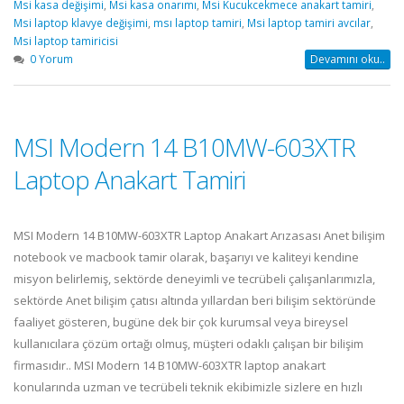
Msi kasa değişimi
,
Msi kasa onarımı
,
Msi Kucukcekmece anakart tamiri
,
Msi laptop klavye değişimi
,
msı laptop tamiri
,
Msi laptop tamiri avcılar
,
Msi laptop tamiricisi
0 Yorum
Devamını oku..
MSI Modern 14 B10MW-603XTR
Laptop Anakart Tamiri
MSI Modern 14 B10MW-603XTR Laptop Anakart Arızasası Anet bilişim
notebook ve macbook tamir olarak, başarıyı ve kaliteyi kendine
misyon belirlemiş, sektörde deneyimli ve tecrübeli çalışanlarımızla,
sektörde Anet bilişim çatısı altında yıllardan beri bilişim sektöründe
faaliyet gösteren, bugüne dek bir çok kurumsal veya bireysel
kullanıcılara çözüm ortağı olmuş, müşteri odaklı çalışan bir bilişim
firmasıdır.. MSI Modern 14 B10MW-603XTR laptop anakart
konularında uzman ve tecrübeli teknik ekibimizle sizlere en hızlı