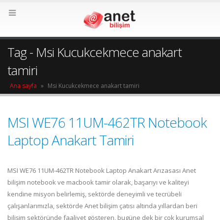
Tag - Msi Kucukcekmece anakart
tamiri
Ana sayfa
»
Msi Kucukcekmece anakart tamiri
MSI WE76 11UM-462TR Notebook
Laptop Anakart Tamiri
MSI WE76 11UM-462TR Notebook Laptop Anakart Arızasası Anet
bilişim notebook ve macbook tamir olarak, başarıyı ve kaliteyi
kendine misyon belirlemiş, sektörde deneyimli ve tecrübeli
çalışanlarımızla, sektörde Anet bilişim çatısı altında yıllardan beri
bilişim sektöründe faaliyet gösteren, bugüne dek bir çok kurumsal