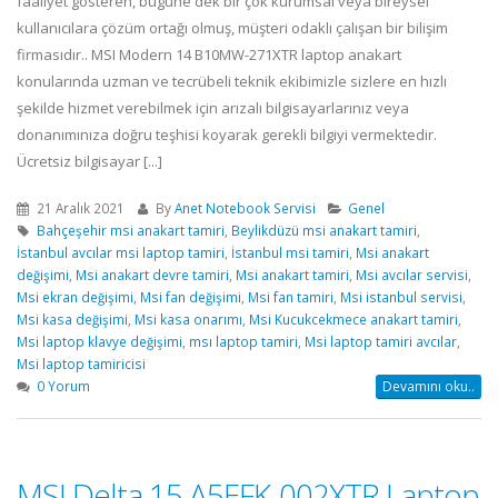
faaliyet gösteren, bugüne dek bir çok kurumsal veya bireysel
kullanıcılara çözüm ortağı olmuş, müşteri odaklı çalışan bir bilişim
firmasıdır.. MSI Modern 14 B10MW-271XTR laptop anakart
konularında uzman ve tecrübeli teknik ekibimizle sizlere en hızlı
şekilde hizmet verebilmek için arızalı bilgisayarlarınız veya
donanımınıza doğru teşhisi koyarak gerekli bilgiyi vermektedir.
Ücretsiz bilgisayar [...]
21 Aralık 2021
By
Anet Notebook Servisi
Genel
Bahçeşehir msi anakart tamiri
,
Beylikdüzü msi anakart tamiri
,
İstanbul avcılar msi laptop tamiri
,
İstanbul msi tamiri
,
Msi anakart
değişimi
,
Msi anakart devre tamiri
,
Msi anakart tamiri
,
Msi avcılar servisi
,
Msi ekran değişimi
,
Msi fan değişimi
,
Msi fan tamiri
,
Msi istanbul servisi
,
Msi kasa değişimi
,
Msi kasa onarımı
,
Msi Kucukcekmece anakart tamiri
,
Msi laptop klavye değişimi
,
msı laptop tamiri
,
Msi laptop tamiri avcılar
,
Msi laptop tamiricisi
0 Yorum
Devamını oku..
MSI Delta 15 A5EFK-002XTR Laptop