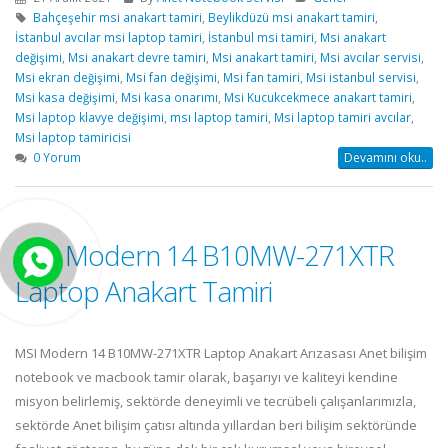
Bahçeşehir msi anakart tamiri
,
Beylikdüzü msi anakart tamiri
,
İstanbul avcılar msi laptop tamiri
,
İstanbul msi tamiri
,
Msi anakart
değişimi
,
Msi anakart devre tamiri
,
Msi anakart tamiri
,
Msi avcılar servisi
,
Msi ekran değişimi
,
Msi fan değişimi
,
Msi fan tamiri
,
Msi istanbul servisi
,
Msi kasa değişimi
,
Msi kasa onarımı
,
Msi Kucukcekmece anakart tamiri
,
Msi laptop klavye değişimi
,
msı laptop tamiri
,
Msi laptop tamiri avcılar
,
Msi laptop tamiricisi
0 Yorum
Devamını oku..
MSI Modern 14 B10MW-271XTR
Laptop Anakart Tamiri
MSI Modern 14 B10MW-271XTR Laptop Anakart Arızasası Anet bilişim
notebook ve macbook tamir olarak, başarıyı ve kaliteyi kendine
misyon belirlemiş, sektörde deneyimli ve tecrübeli çalışanlarımızla,
sektörde Anet bilişim çatısı altında yıllardan beri bilişim sektöründe