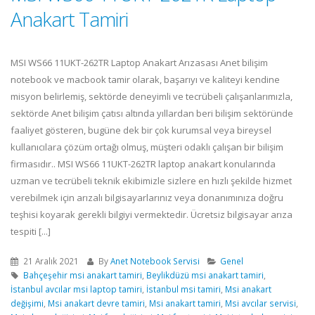
Anakart Tamiri
MSI WS66 11UKT-262TR Laptop Anakart Arızasası Anet bilişim
notebook ve macbook tamir olarak, başarıyı ve kaliteyi kendine
misyon belirlemiş, sektörde deneyimli ve tecrübeli çalışanlarımızla,
sektörde Anet bilişim çatısı altında yıllardan beri bilişim sektöründe
faaliyet gösteren, bugüne dek bir çok kurumsal veya bireysel
kullanıcılara çözüm ortağı olmuş, müşteri odaklı çalışan bir bilişim
firmasıdır.. MSI WS66 11UKT-262TR laptop anakart konularında
uzman ve tecrübeli teknik ekibimizle sizlere en hızlı şekilde hizmet
verebilmek için arızalı bilgisayarlarınız veya donanımınıza doğru
teşhisi koyarak gerekli bilgiyi vermektedir. Ücretsiz bilgisayar arıza
tespiti [...]
21 Aralık 2021
By
Anet Notebook Servisi
Genel
Bahçeşehir msi anakart tamiri
,
Beylikdüzü msi anakart tamiri
,
İstanbul avcılar msi laptop tamiri
,
İstanbul msi tamiri
,
Msi anakart
değişimi
,
Msi anakart devre tamiri
,
Msi anakart tamiri
,
Msi avcılar servisi
,