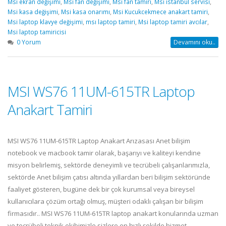
Msi ekran değişimi
,
Msi fan değişimi
,
Msi fan tamiri
,
Msi istanbul servisi
,
Msi kasa değişimi
,
Msi kasa onarımı
,
Msi Kucukcekmece anakart tamiri
,
Msi laptop klavye değişimi
,
msı laptop tamiri
,
Msi laptop tamiri avcılar
,
Msi laptop tamiricisi
0 Yorum
Devamını oku..
MSI WS76 11UM-615TR Laptop
Anakart Tamiri
MSI WS76 11UM-615TR Laptop Anakart Arızasası Anet bilişim
notebook ve macbook tamir olarak, başarıyı ve kaliteyi kendine
misyon belirlemiş, sektörde deneyimli ve tecrübeli çalışanlarımızla,
sektörde Anet bilişim çatısı altında yıllardan beri bilişim sektöründe
faaliyet gösteren, bugüne dek bir çok kurumsal veya bireysel
kullanıcılara çözüm ortağı olmuş, müşteri odaklı çalışan bir bilişim
firmasıdır.. MSI WS76 11UM-615TR laptop anakart konularında uzman
ve tecrübeli teknik ekibimizle sizlere en hızlı şekilde hizmet