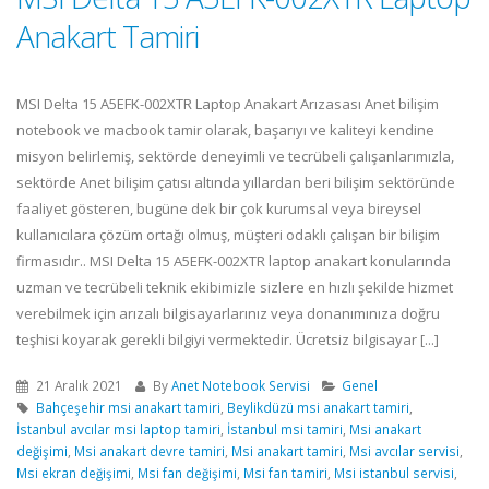
Anakart Tamiri
MSI Delta 15 A5EFK-002XTR Laptop Anakart Arızasası Anet bilişim
notebook ve macbook tamir olarak, başarıyı ve kaliteyi kendine
misyon belirlemiş, sektörde deneyimli ve tecrübeli çalışanlarımızla,
sektörde Anet bilişim çatısı altında yıllardan beri bilişim sektöründe
faaliyet gösteren, bugüne dek bir çok kurumsal veya bireysel
kullanıcılara çözüm ortağı olmuş, müşteri odaklı çalışan bir bilişim
firmasıdır.. MSI Delta 15 A5EFK-002XTR laptop anakart konularında
uzman ve tecrübeli teknik ekibimizle sizlere en hızlı şekilde hizmet
verebilmek için arızalı bilgisayarlarınız veya donanımınıza doğru
teşhisi koyarak gerekli bilgiyi vermektedir. Ücretsiz bilgisayar [...]
21 Aralık 2021
By
Anet Notebook Servisi
Genel
Bahçeşehir msi anakart tamiri
,
Beylikdüzü msi anakart tamiri
,
İstanbul avcılar msi laptop tamiri
,
İstanbul msi tamiri
,
Msi anakart
değişimi
,
Msi anakart devre tamiri
,
Msi anakart tamiri
,
Msi avcılar servisi
,
Msi ekran değişimi
,
Msi fan değişimi
,
Msi fan tamiri
,
Msi istanbul servisi
,