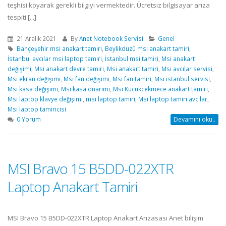
teşhisi koyarak gerekli bilgiyi vermektedir. Ücretsiz bilgisayar arıza
tespiti [...]
21 Aralık 2021
By
Anet Notebook Servisi
Genel
Bahçeşehir msi anakart tamiri
,
Beylikdüzü msi anakart tamiri
,
İstanbul avcılar msi laptop tamiri
,
İstanbul msi tamiri
,
Msi anakart
değişimi
,
Msi anakart devre tamiri
,
Msi anakart tamiri
,
Msi avcılar servisi
,
Msi ekran değişimi
,
Msi fan değişimi
,
Msi fan tamiri
,
Msi istanbul servisi
,
Msi kasa değişimi
,
Msi kasa onarımı
,
Msi Kucukcekmece anakart tamiri
,
Msi laptop klavye değişimi
,
msı laptop tamiri
,
Msi laptop tamiri avcılar
,
Msi laptop tamiricisi
0 Yorum
Devamını oku..
MSI Bravo 15 B5DD-022XTR
Laptop Anakart Tamiri
MSI Bravo 15 B5DD-022XTR Laptop Anakart Arızasası Anet bilişim