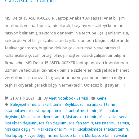
MSI Delta 15 A5EFK-002XTR Laptop Anakart Arızasası Anet bilişim
notebook ve macbook tamir olarak, başarıyı ve kaliteyi kendine
misyon belirlemiş, sektörde deneyimli ve tecrübeli çalışanlarımızla,
sektörde Anet bilişim çatısı altında yıllardan beri bilişim sektöründe
faaliyet gösteren, bugüne dek bir çok kurumsal veya bireysel
kullanıcılara çözüm ortağı olmuş, müşteri odaklı çalışan bir bilişim
firmasıdır.. MSI Delta 15 A5EFK-002XTR laptop anakart konularında
uzman ve tecrübeli teknik ekibimizle sizlere en hızlı şekilde hizmet
verebilmek için arızalı bilgisayarlarınız veya donanımınıza doğru
teşhisi koyarak gerekli bilgiyi vermektedir. Ücretsiz bilgisayar [...]
21 Aralık 2021
By
Anet Notebook Servisi
Genel
Bahçeşehir msi anakart tamiri
,
Beylikdüzü msi anakart tamiri
,
İstanbul avcılar msi laptop tamiri
,
İstanbul msi tamiri
,
Msi anakart
değişimi
,
Msi anakart devre tamiri
,
Msi anakart tamiri
,
Msi avcılar servisi
,
Msi ekran değişimi
,
Msi fan değişimi
,
Msi fan tamiri
,
Msi istanbul servisi
,
Msi kasa değişimi
,
Msi kasa onarımı
,
Msi Kucukcekmece anakart tamiri
,
Msi laptop klavye değişimi
,
msı laptop tamiri
,
Msi laptop tamiri avcılar
,