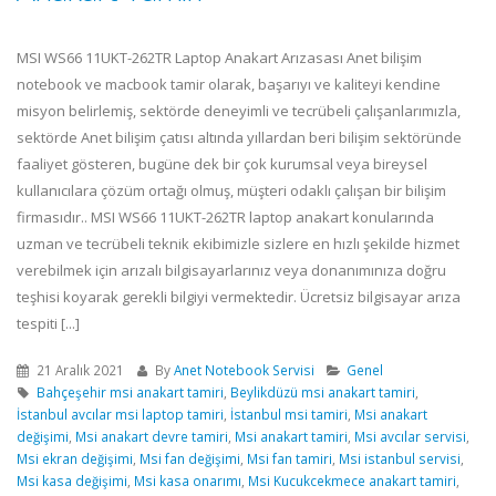
MSI WS66 11UKT-262TR Laptop Anakart Arızasası Anet bilişim
notebook ve macbook tamir olarak, başarıyı ve kaliteyi kendine
misyon belirlemiş, sektörde deneyimli ve tecrübeli çalışanlarımızla,
sektörde Anet bilişim çatısı altında yıllardan beri bilişim sektöründe
faaliyet gösteren, bugüne dek bir çok kurumsal veya bireysel
kullanıcılara çözüm ortağı olmuş, müşteri odaklı çalışan bir bilişim
firmasıdır.. MSI WS66 11UKT-262TR laptop anakart konularında
uzman ve tecrübeli teknik ekibimizle sizlere en hızlı şekilde hizmet
verebilmek için arızalı bilgisayarlarınız veya donanımınıza doğru
teşhisi koyarak gerekli bilgiyi vermektedir. Ücretsiz bilgisayar arıza
tespiti [...]
21 Aralık 2021
By
Anet Notebook Servisi
Genel
Bahçeşehir msi anakart tamiri
,
Beylikdüzü msi anakart tamiri
,
İstanbul avcılar msi laptop tamiri
,
İstanbul msi tamiri
,
Msi anakart
değişimi
,
Msi anakart devre tamiri
,
Msi anakart tamiri
,
Msi avcılar servisi
,
Msi ekran değişimi
,
Msi fan değişimi
,
Msi fan tamiri
,
Msi istanbul servisi
,
Msi kasa değişimi
,
Msi kasa onarımı
,
Msi Kucukcekmece anakart tamiri
,