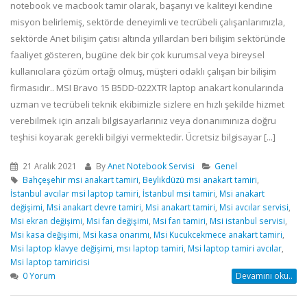
notebook ve macbook tamir olarak, başarıyı ve kaliteyi kendine
misyon belirlemiş, sektörde deneyimli ve tecrübeli çalışanlarımızla,
sektörde Anet bilişim çatısı altında yıllardan beri bilişim sektöründe
faaliyet gösteren, bugüne dek bir çok kurumsal veya bireysel
kullanıcılara çözüm ortağı olmuş, müşteri odaklı çalışan bir bilişim
firmasıdır.. MSI Bravo 15 B5DD-022XTR laptop anakart konularında
uzman ve tecrübeli teknik ekibimizle sizlere en hızlı şekilde hizmet
verebilmek için arızalı bilgisayarlarınız veya donanımınıza doğru
teşhisi koyarak gerekli bilgiyi vermektedir. Ücretsiz bilgisayar [...]
21 Aralık 2021
By
Anet Notebook Servisi
Genel
Bahçeşehir msi anakart tamiri
,
Beylikdüzü msi anakart tamiri
,
İstanbul avcılar msi laptop tamiri
,
İstanbul msi tamiri
,
Msi anakart
değişimi
,
Msi anakart devre tamiri
,
Msi anakart tamiri
,
Msi avcılar servisi
,
Msi ekran değişimi
,
Msi fan değişimi
,
Msi fan tamiri
,
Msi istanbul servisi
,
Msi kasa değişimi
,
Msi kasa onarımı
,
Msi Kucukcekmece anakart tamiri
,
Msi laptop klavye değişimi
,
msı laptop tamiri
,
Msi laptop tamiri avcılar
,
Msi laptop tamiricisi
0 Yorum
Devamını oku..