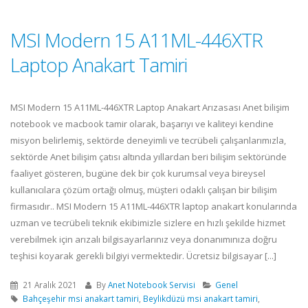
MSI Modern 15 A11ML-446XTR
Laptop Anakart Tamiri
MSI Modern 15 A11ML-446XTR Laptop Anakart Arızasası Anet bilişim
notebook ve macbook tamir olarak, başarıyı ve kaliteyi kendine
misyon belirlemiş, sektörde deneyimli ve tecrübeli çalışanlarımızla,
sektörde Anet bilişim çatısı altında yıllardan beri bilişim sektöründe
faaliyet gösteren, bugüne dek bir çok kurumsal veya bireysel
kullanıcılara çözüm ortağı olmuş, müşteri odaklı çalışan bir bilişim
firmasıdır.. MSI Modern 15 A11ML-446XTR laptop anakart konularında
uzman ve tecrübeli teknik ekibimizle sizlere en hızlı şekilde hizmet
verebilmek için arızalı bilgisayarlarınız veya donanımınıza doğru
teşhisi koyarak gerekli bilgiyi vermektedir. Ücretsiz bilgisayar [...]
21 Aralık 2021
By
Anet Notebook Servisi
Genel
Bahçeşehir msi anakart tamiri
,
Beylikdüzü msi anakart tamiri
,