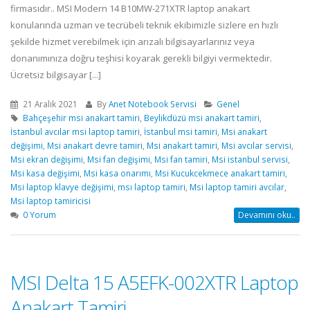
firmasıdır.. MSI Modern 14 B10MW-271XTR laptop anakart
konularında uzman ve tecrübeli teknik ekibimizle sizlere en hızlı
şekilde hizmet verebilmek için arızalı bilgisayarlarınız veya
donanımınıza doğru teşhisi koyarak gerekli bilgiyi vermektedir.
Ücretsiz bilgisayar [...]
21 Aralık 2021
By
Anet Notebook Servisi
Genel
Bahçeşehir msi anakart tamiri
,
Beylikdüzü msi anakart tamiri
,
İstanbul avcılar msi laptop tamiri
,
İstanbul msi tamiri
,
Msi anakart
değişimi
,
Msi anakart devre tamiri
,
Msi anakart tamiri
,
Msi avcılar servisi
,
Msi ekran değişimi
,
Msi fan değişimi
,
Msi fan tamiri
,
Msi istanbul servisi
,
Msi kasa değişimi
,
Msi kasa onarımı
,
Msi Kucukcekmece anakart tamiri
,
Msi laptop klavye değişimi
,
msı laptop tamiri
,
Msi laptop tamiri avcılar
,
Msi laptop tamiricisi
0 Yorum
Devamını oku..
MSI Delta 15 A5EFK-002XTR Laptop
Anakart Tamiri