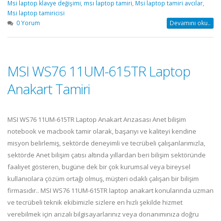
Msi laptop klavye değişimi
,
msı laptop tamiri
,
Msi laptop tamiri avcılar
,
Msi laptop tamiricisi
0 Yorum
Devamını oku..
MSI WS76 11UM-615TR Laptop
Anakart Tamiri
MSI WS76 11UM-615TR Laptop Anakart Arızasası Anet bilişim
notebook ve macbook tamir olarak, başarıyı ve kaliteyi kendine
misyon belirlemiş, sektörde deneyimli ve tecrübeli çalışanlarımızla,
sektörde Anet bilişim çatısı altında yıllardan beri bilişim sektöründe
faaliyet gösteren, bugüne dek bir çok kurumsal veya bireysel
kullanıcılara çözüm ortağı olmuş, müşteri odaklı çalışan bir bilişim
firmasıdır.. MSI WS76 11UM-615TR laptop anakart konularında uzman
ve tecrübeli teknik ekibimizle sizlere en hızlı şekilde hizmet
verebilmek için arızalı bilgisayarlarınız veya donanımınıza doğru