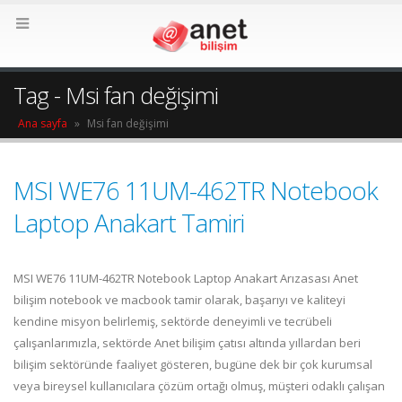
Tag - Msi fan değişimi
Ana sayfa
»
Msi fan değişimi
MSI WE76 11UM-462TR Notebook
Laptop Anakart Tamiri
MSI WE76 11UM-462TR Notebook Laptop Anakart Arızasası Anet
bilişim notebook ve macbook tamir olarak, başarıyı ve kaliteyi
kendine misyon belirlemiş, sektörde deneyimli ve tecrübeli
çalışanlarımızla, sektörde Anet bilişim çatısı altında yıllardan beri
bilişim sektöründe faaliyet gösteren, bugüne dek bir çok kurumsal
veya bireysel kullanıcılara çözüm ortağı olmuş, müşteri odaklı çalışan