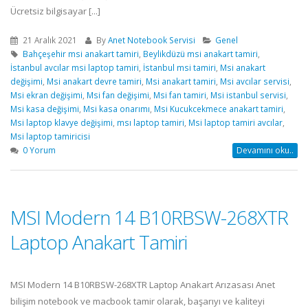
Ücretsiz bilgisayar [...]
21 Aralık 2021
By
Anet Notebook Servisi
Genel
Bahçeşehir msi anakart tamiri
,
Beylikdüzü msi anakart tamiri
,
İstanbul avcılar msi laptop tamiri
,
İstanbul msi tamiri
,
Msi anakart
değişimi
,
Msi anakart devre tamiri
,
Msi anakart tamiri
,
Msi avcılar servisi
,
Msi ekran değişimi
,
Msi fan değişimi
,
Msi fan tamiri
,
Msi istanbul servisi
,
Msi kasa değişimi
,
Msi kasa onarımı
,
Msi Kucukcekmece anakart tamiri
,
Msi laptop klavye değişimi
,
msı laptop tamiri
,
Msi laptop tamiri avcılar
,
Msi laptop tamiricisi
0 Yorum
Devamını oku..
MSI Modern 14 B10RBSW-268XTR
Laptop Anakart Tamiri
MSI Modern 14 B10RBSW-268XTR Laptop Anakart Arızasası Anet
bilişim notebook ve macbook tamir olarak, başarıyı ve kaliteyi