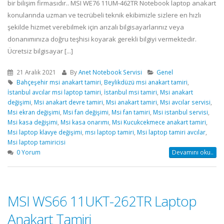
bir bilişim firmasıdır.. MSI WE76 11UM-462TR Notebook laptop anakart
konularında uzman ve tecrübeli teknik ekibimizle sizlere en hızlı
şekilde hizmet verebilmek için arızalı bilgisayarlarınız veya
donanımınıza doğru teşhisi koyarak gerekli bilgiyi vermektedir.
Ücretsiz bilgisayar [...]
21 Aralık 2021
By
Anet Notebook Servisi
Genel
Bahçeşehir msi anakart tamiri
,
Beylikdüzü msi anakart tamiri
,
İstanbul avcılar msi laptop tamiri
,
İstanbul msi tamiri
,
Msi anakart
değişimi
,
Msi anakart devre tamiri
,
Msi anakart tamiri
,
Msi avcılar servisi
,
Msi ekran değişimi
,
Msi fan değişimi
,
Msi fan tamiri
,
Msi istanbul servisi
,
Msi kasa değişimi
,
Msi kasa onarımı
,
Msi Kucukcekmece anakart tamiri
,
Msi laptop klavye değişimi
,
msı laptop tamiri
,
Msi laptop tamiri avcılar
,
Msi laptop tamiricisi
0 Yorum
Devamını oku..
MSI WS66 11UKT-262TR Laptop
Anakart Tamiri