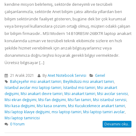
kendine misyon belirlemiş, sektörde deneyimli ve tecrübeli
çalışanlarımızla, sektörde Anet bilişim çatısı altında yıllardan beri
bilişim sektöründe faaliyet gösteren, bugüne dek bir çok kurumsal
veya bireysel kullanıcılara çözüm ortağı olmuş, müşteri odaklı çalışan
bir bilişim firmasıdır.. MSI Modern 14 B10RBSW-268XTR laptop anakart
konularında uzman ve tecrübeli teknik ekibimizle sizlere en hızlı
şekilde hizmet verebilmek için arızalı bilgisayarlarınız veya
donanımınıza doğru teşhisi koyarak gerekli bilgiyi vermektedir.
Ücretsiz bilgisayar [...]
21 Aralık 2021
By
Anet Notebook Servisi
Genel
Bahçeşehir msi anakart tamiri
,
Beylikdüzü msi anakart tamiri
,
İstanbul avcılar msi laptop tamiri
,
İstanbul msi tamiri
,
Msi anakart
değişimi
,
Msi anakart devre tamiri
,
Msi anakart tamiri
,
Msi avcılar servisi
,
Msi ekran değişimi
,
Msi fan değişimi
,
Msi fan tamiri
,
Msi istanbul servisi
,
Msi kasa değişimi
,
Msi kasa onarımı
,
Msi Kucukcekmece anakart tamiri
,
Msi laptop klavye değişimi
,
msı laptop tamiri
,
Msi laptop tamiri avcılar
,
Msi laptop tamiricisi
0 Yorum
Devamını oku..