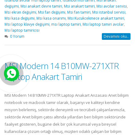
değişimi
,
Msi anakart devre tamiri
,
Msi anakart tamiri
,
Msi avcılar servisi
,
Msi ekran değişimi
,
Msi fan değişimi
,
Msi fan tamiri
,
Msi istanbul servisi
,
Msi kasa değişimi
,
Msi kasa onarımı
,
Msi Kucukcekmece anakart tamiri
,
Msi laptop klavye değişimi
,
msı laptop tamiri
,
Msi laptop tamiri avcılar
,
Msi laptop tamiricisi
0 Yorum
Devamını oku..
MSI Modern 14 B10MW-271XTR
Laptop Anakart Tamiri
MSI Modern 14 B10MW-271XTR Laptop Anakart Arızasası Anet bilişim
notebook ve macbook tamir olarak, başarıyı ve kaliteyi kendine
misyon belirlemiş, sektörde deneyimli ve tecrübeli çalışanlarımızla,
sektörde Anet bilişim çatısı altında yıllardan beri bilişim sektöründe
faaliyet gösteren, bugüne dek bir çok kurumsal veya bireysel
kullanıcılara çözüm ortağı olmuş, müşteri odaklı çalışan bir bilişim