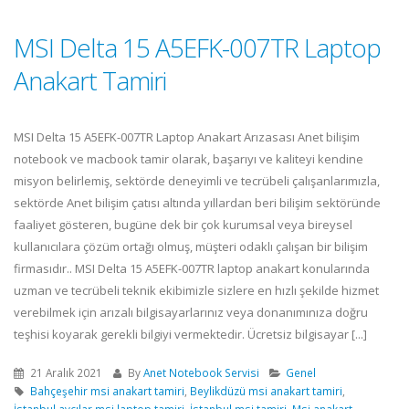
MSI Delta 15 A5EFK-007TR Laptop
Anakart Tamiri
MSI Delta 15 A5EFK-007TR Laptop Anakart Arızasası Anet bilişim
notebook ve macbook tamir olarak, başarıyı ve kaliteyi kendine
misyon belirlemiş, sektörde deneyimli ve tecrübeli çalışanlarımızla,
sektörde Anet bilişim çatısı altında yıllardan beri bilişim sektöründe
faaliyet gösteren, bugüne dek bir çok kurumsal veya bireysel
kullanıcılara çözüm ortağı olmuş, müşteri odaklı çalışan bir bilişim
firmasıdır.. MSI Delta 15 A5EFK-007TR laptop anakart konularında
uzman ve tecrübeli teknik ekibimizle sizlere en hızlı şekilde hizmet
verebilmek için arızalı bilgisayarlarınız veya donanımınıza doğru
teşhisi koyarak gerekli bilgiyi vermektedir. Ücretsiz bilgisayar [...]
21 Aralık 2021
By
Anet Notebook Servisi
Genel
Bahçeşehir msi anakart tamiri
,
Beylikdüzü msi anakart tamiri
,
İstanbul avcılar msi laptop tamiri
,
İstanbul msi tamiri
,
Msi anakart